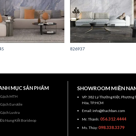
45
826937
ANH MỤC SẢN PHẨM
SHOWROOM MIỀN NA
Gạch MTH
VP: 382 Lý Thường KIệt, Phương 
Hòa, TP.HCM
Gạch Eurotile
Email: info@thachban.com
Gạch Lustra
056.312.4444
Mr. Thành:
Đá Nung Kết Borideop
098.338.3379
Ms. Thùy: