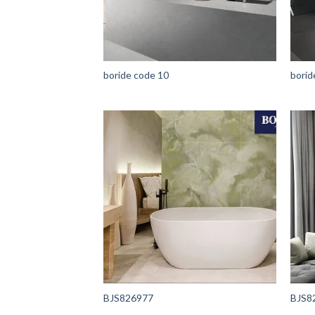
boride code 10
borid
BJS826977
BJS8