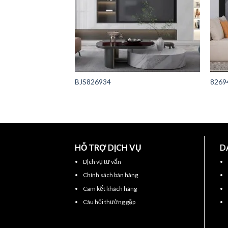
BJS826934
8269
HỖ TRỢ DỊCH VỤ
D
Dịch vụ tư vấn
Chính sách bán hàng
Cam kết khách hàng
Câu hỏi thường gặp