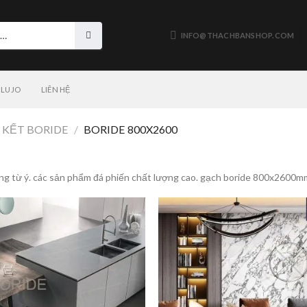
INFO@THACHBANSHOP.COM
LUJO
LIÊN HỆ
 KẾT BORIDE
/
BORIDE 800X2600
iếng từ ý. các sản phẩm đá phiến chất lượng cao. gạch boride 800x2600m