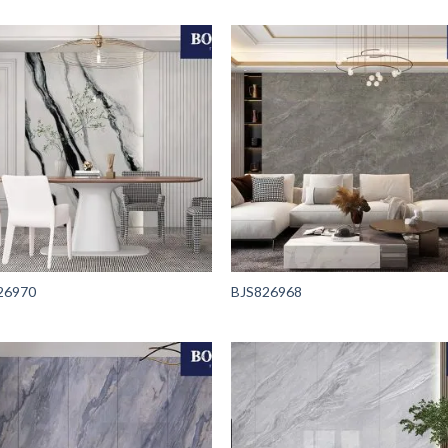
26970
BJS826968