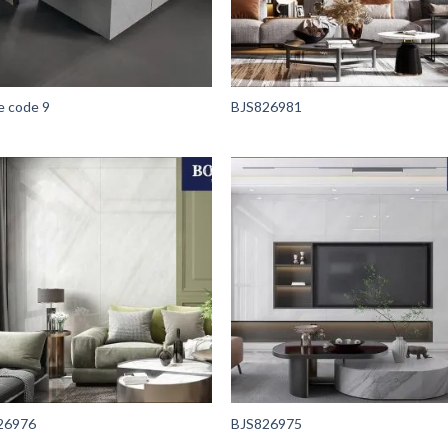
e code 9
BJS826981
26976
BJS826975