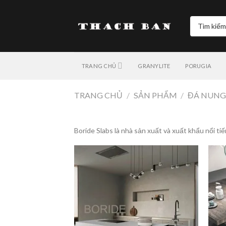
Skip
to
Tìm
content
kiếm:
TRANG CHỦ
GRANYLITE
PORUGIA
TRANG CHỦ
/
SẢN PHẨM
/
ĐÁ NUNG
Boride Slabs là nhà sản xuất và xuất khẩu nổi t