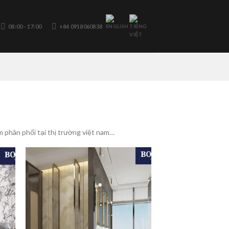
08:00 - 17:00
+84 0918060838
m phân phối tại thị trường việt nam…