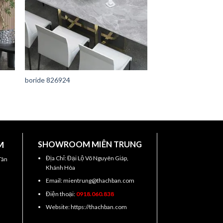
boride 826924
M
SHOWROOM MIÊN TRUNG
Địa Chỉ: Đại Lộ Võ Nguyên Giáp,
Tân
Khánh Hòa
Email: mientrung@thachban.com
Điện thoại:
0918.060.838
Website: https://thachban.com