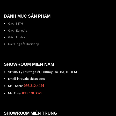
DANH MỤC SẢN PHẨM
Gạch MTH
Gạch Eurotile
Gạch Lustra
Đá Nung Kết Borideop
SHOWROOM MIỀN NAM
VP: 382 Lý Thường KIệt, Phương Tân Hòa, TP.HCM
Email: info@thachban.com
Mr. Thành:
056.312.4444
Ms. Thùy:
098.338.3379
SHOWROOM MIÊN TRUNG