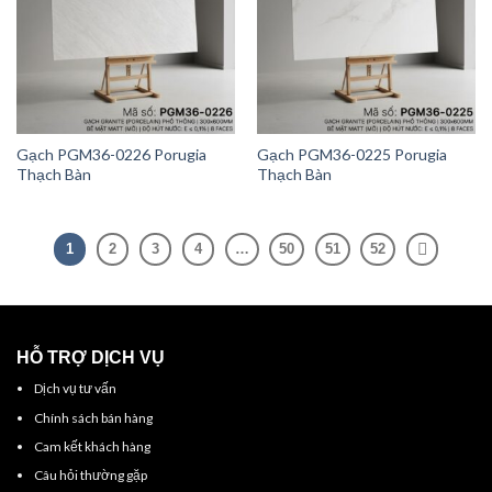
Gạch PGM36-0226 Porugia
Gạch PGM36-0225 Porugia
Thạch Bàn
Thạch Bàn
1
2
3
4
…
50
51
52
HỖ TRỢ DỊCH VỤ
Dịch vụ tư vấn
Chính sách bán hàng
Cam kết khách hàng
Câu hỏi thường gặp