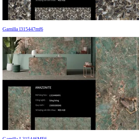
Gamilla l315447mf6
Gamilla L315446MF6