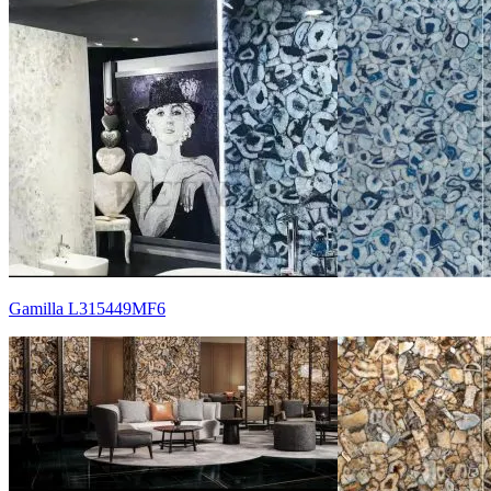
Gamilla L315449MF6