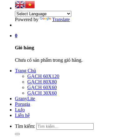
Powered by
Translate
0
Giỏ hàng
Chưa có sản phẩm trong giỏ hàng.
Trang Chủ
GẠCH 60X120
GẠCH 80X80
GẠCH 60X60
GẠCH 30X60
GranyLite
Porugia
LuJo
Liên hệ
Tìm kiếm: