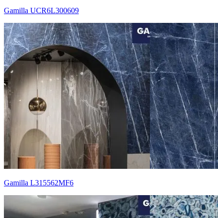
Gamilla UCR6L300609
Gamilla L315562MF6