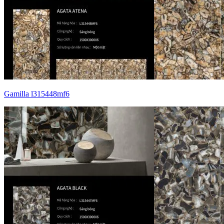
Gamilla l315448mf6