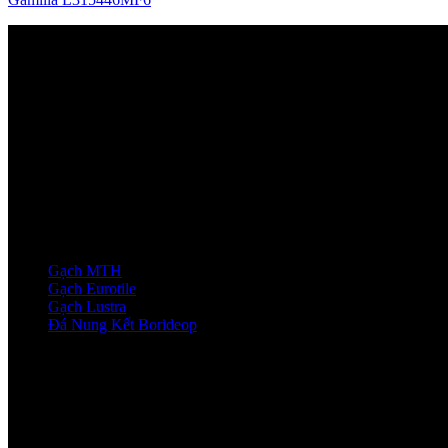
HỖ TRỢ DỊCH VỤ
Dịch vụ tư vấn
Chính sách bán hàng
Cam kết khách hàng
Câu hỏi thường gặp
DANH MỤC SẢN PHẨM
Gạch MTH
Gạch Eurotile
Gạch Lustra
Đá Nung Kết Borideop
SHOWROOM MIỀN NAM
VP: 382 Lý Thường KIệt, Phương Tân Hòa, TP.HCM