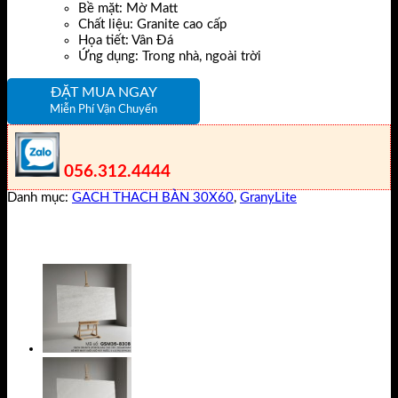
Bề mặt: Mờ Matt
Chất liệu: Granite cao cấp
Họa tiết: Vân Đá
Ứng dụng: Trong nhà, ngoài trời
ĐẶT MUA NGAY
Miễn Phí Vận Chuyển
056.312.4444
Danh mục:
GACH THACH BÀN 30X60
,
GranyLite