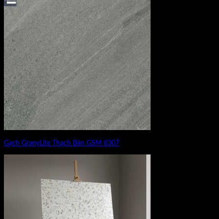
Gạch GranyLite Thạch Bàn GSM 8307