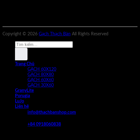
Copyright © 2026
Gạch Thạch Bàn
All Rights Reserved
Tìm
kiếm:
Trang Chủ
GẠCH 60X120
GẠCH 80X80
GẠCH 60X60
GẠCH 30X60
GranyLite
Porugia
LuJo
Liên hệ
info@thachbanshop.com
08:00 - 17:00
+84 0918060838
Đăng nhập