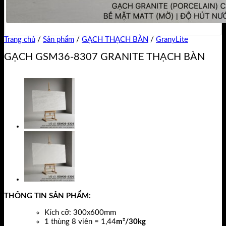
Trang chủ
/
Sản phẩm
/
GẠCH THẠCH BÀN
/
GranyLite
GẠCH GSM36-8307 GRANITE THẠCH BÀN
THÔNG TIN SẢN PHẨM:
Kích cỡ: 300x600mm
1 thùng 8 viên = 1,44
m²/30kg