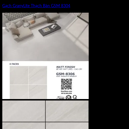
Gạch GranyLite Thạch Bàn GSM 8304