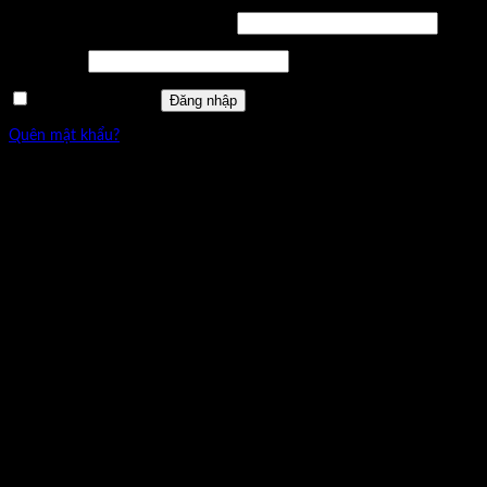
Tên tài khoản hoặc địa chỉ email
*
Mật khẩu
*
Đăng nhập
Ghi nhớ mật khẩu
Quên mật khẩu?