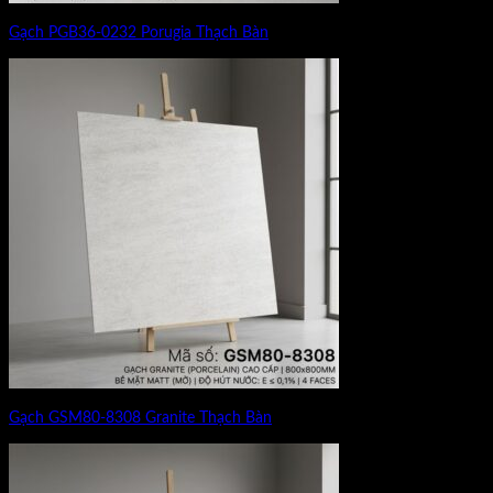
Gạch PGB36-0232 Porugia Thạch Bàn
Gạch GSM80-8308 Granite Thạch Bàn