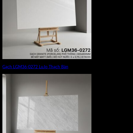
Gạch LGM36-0272 LuJo Thạch Bàn