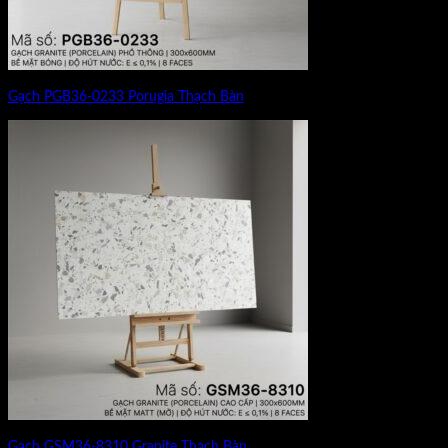
Gạch PGB36-0233 Porugia Thạch Bàn
Gạch GSM36-8310 Granite Thạch Bàn