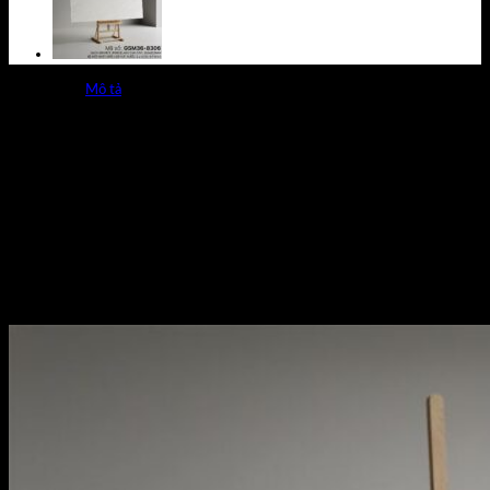
Mô tả
Gạch GSM36-8307 Granite Thạch Bàn cao cấp Bề Mặt
MATT Nhà sản xuất Gạch Thạch Bàn, Kích thước:
300x600mm là Loại Gạch xương Porcelain.
Kích cỡ: 300x600mm
1 thùng 8 viên = 1,44
m²/30kg
Bề mặt: Mờ Matt
Chất liệu: Granite cao cấp
Họa tiết: Vân Đá
Ứng dụng: Trong nhà, ngoài trời