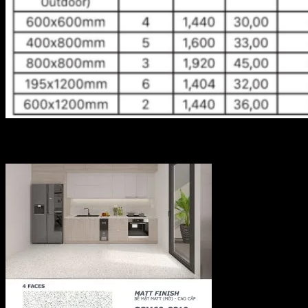
Tieu chuan dong goi gach thach ban
Sản phẩm tương tự