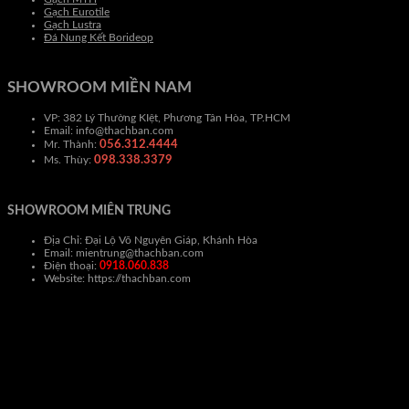
Gạch Eurotile
Gạch Lustra
Đá Nung Kết Borideop
SHOWROOM MIỀN NAM
VP: 382 Lý Thường KIệt, Phương Tân Hòa, TP.HCM
Email: info@thachban.com
056.312.4444
Mr. Thành:
098.338.3379
Ms. Thùy:
SHOWROOM MIÊN TRUNG
Địa Chỉ: Đại Lộ Võ Nguyên Giáp, Khánh Hòa
Email: mientrung@thachban.com
Điện thoại:
0918.060.838
Website: https://thachban.com