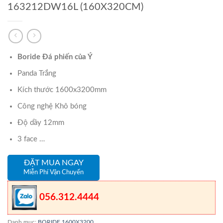
163212DW16L (160X320CM)
Boride Đá phiến của Ý
Panda Trắng
Kích thước 1600x3200mm
Công nghệ Khô bóng
Độ dầy 12mm
3 face …
ĐẶT MUA NGAY
Miễn Phí Vận Chuyển
056.312.4444
Danh mục:
BORIDE 1600X3200