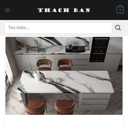
Skip
to
0
content
Tìm
kiếm: