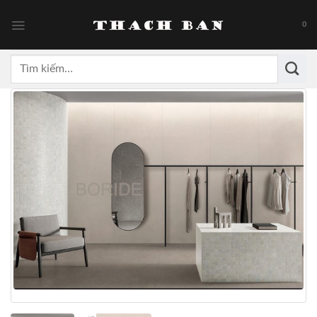
Skip
to
0
content
Tìm
kiếm: