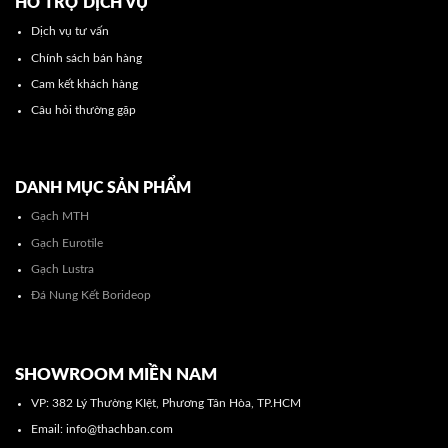
HỖ TRỢ DỊCH VỤ
Dịch vụ tư vấn
Chính sách bán hàng
Cam kết khách hàng
Câu hỏi thường gặp
DANH MỤC SẢN PHẨM
Gạch MTH
Gạch Eurotile
Gạch Lustra
Đá Nung Kết Borideop
SHOWROOM MIỀN NAM
VP: 382 Lý Thường KIệt, Phương Tân Hòa, TP.HCM
Email: info@thachban.com