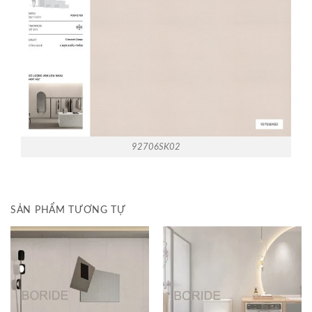
92706SK02
SẢN PHẨM TƯƠNG TỰ