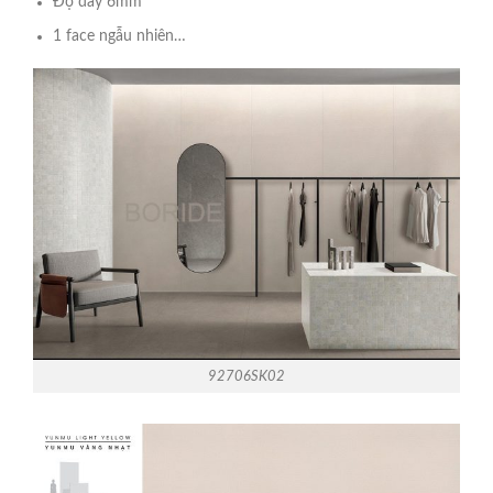
Độ dầy 6mm
1 face ngẫu nhiên…
92706SK02