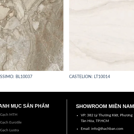
ISSIMO: BL10037
CASTELION: LT10014
ANH MỤC SẢN PHẨM
SHOWROOM MIỀN NAM
Gạch MTH
VP: 382 Lý Thường KIệt, Phương
Tân Hòa, TP.HCM
Gạch Eurotile
Email: info@thachban.com
Gạch Lustra