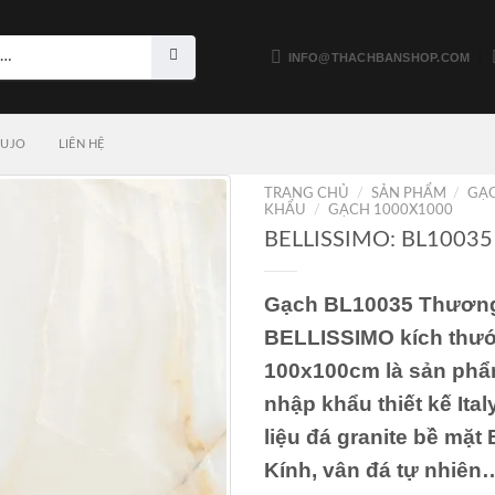
INFO@THACHBANSHOP.COM
LUJO
LIÊN HỆ
TRANG CHỦ
/
SẢN PHẨM
/
GẠ
KHẨU
/
GẠCH 1000X1000
BELLISSIMO: BL10035
Gạch BL10035 Thương
BELLISSIMO kích thư
100x100cm là sản ph
nhập khẩu thiết kế Ital
liệu đá granite bề mặt
Kính, vân đá tự nhiên