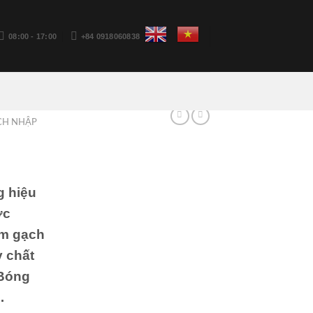
08:00 - 17:00
+84 0918060838
CH NHẬP
 hiệu
ớc
ẩm gạch
y chất
 Bóng
…