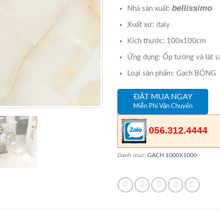
bellissimo
Nhà sản xuất:
Xuất xứ: italy
Kích thước: 100x100cm
Ứng dụng: Ốp tường và lát s
Loại sản phẩm: Gạch BÓNG
ĐẶT MUA NGAY
Miễn Phí Vận Chuyển
056.312.4444
Danh mục:
GẠCH 1000X1000