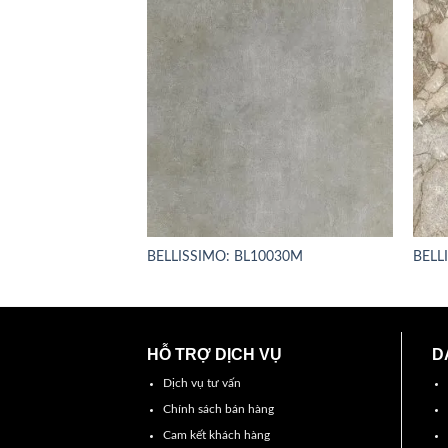
BELLISSIMO: BL10030M
BELL
HỖ TRỢ DỊCH VỤ
D
Dịch vụ tư vấn
Chính sách bán hàng
Cam kết khách hàng