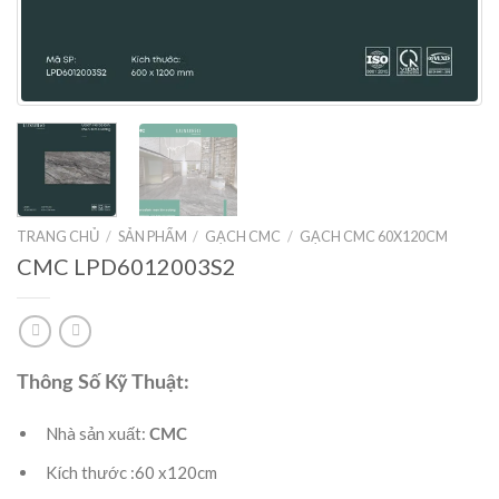
TRANG CHỦ
/
SẢN PHẨM
/
GẠCH CMC
/
GẠCH CMC 60X120CM
CMC LPD6012003S2
Thông Số Kỹ Thuật:
Nhà sản xuất:
CMC
Kích thước :60 x120cm