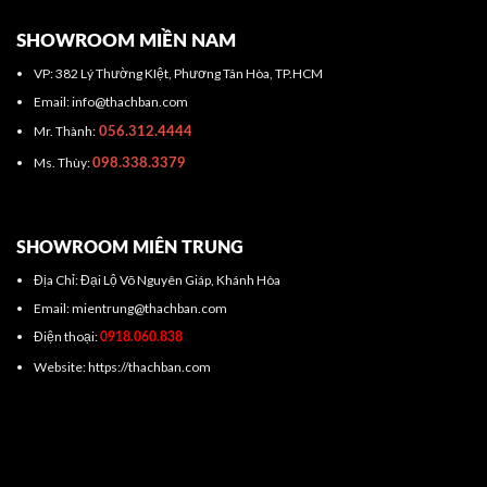
SHOWROOM MIỀN NAM
VP: 382 Lý Thường KIệt, Phương Tân Hòa, TP.HCM
Email: info@thachban.com
Mr. Thành:
056.312.4444
Ms. Thùy:
098.338.3379
SHOWROOM MIÊN TRUNG
Địa Chỉ: Đại Lộ Võ Nguyên Giáp, Khánh Hòa
Email: mientrung@thachban.com
Điện thoại:
0918.060.838
Website: https://thachban.com