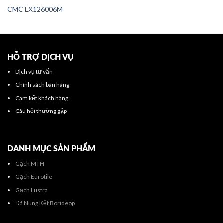
CMC LX126006M
HỖ TRỢ DỊCH VỤ
Dịch vụ tư vấn
Chính sách bán hàng
Cam kết khách hàng
Câu hỏi thường gặp
DANH MỤC SẢN PHẨM
Gạch MTH
Gạch Eurotile
Gạch Lustra
Đá Nung Kết Borideop