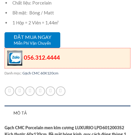
Chất liệu: Porcelain
Bề mặt: Bóng / Matt
1 Hộp = 2 Viên = 1,44m²
ĐẶT MUA NGAY
Miễn Phí Vận Chuyển
056.312.4444
Danh mục:
Gạch CMC 60X120cm
MÔ TẢ
Gạch CMC Porcelain men kim cương LUXURIO LPD6012003S2
Kích thước 60x120cm, Bề mặt bóng kính, quy cách đóng thùng 1