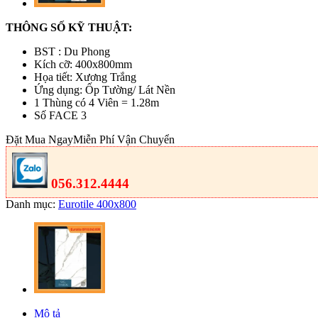
THÔNG SỐ KỸ THUẬT:
BST : Du Phong
Kích cỡ: 400x800mm
Họa tiết: Xương Trắng
Ứng dụng: Ốp Tường/ Lát Nền
1 Thùng có 4 Viên = 1.28m
Số FACE 3
Đặt Mua Ngay
Miễn Phí Vận Chuyển
056.312.4444
Danh mục:
Eurotile 400x800
Mô tả