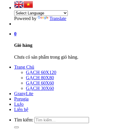
Powered by
Translate
0
Giỏ hàng
Chưa có sản phẩm trong giỏ hàng.
Trang Chủ
GẠCH 60X120
GẠCH 80X80
GẠCH 60X60
GẠCH 30X60
GranyLite
Porugia
LuJo
Liên hệ
Tìm kiếm: