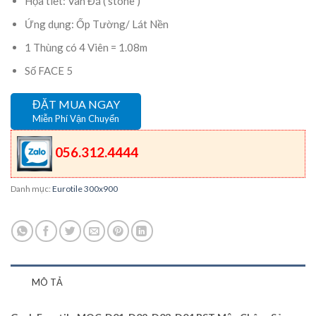
Họa tiết: Vân Đá ( stone )
Ứng dụng: Ốp Tường/ Lát Nền
1 Thùng có 4 Viên = 1.08m
Số FACE 5
ĐẶT MUA NGAY
Miễn Phí Vận Chuyển
056.312.4444
Danh mục:
Eurotile 300x900
MÔ TẢ