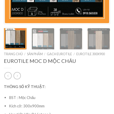
TRANG CHỦ
/
SẢN PHẨM
/
GẠCH EUROTILE
/
EUROTILE 300X900
EUROTILE MOC D MỘC CHÂU
THÔNG SỐ KỸ THUẬT:
BST : Mộc Chấu
Kích cỡ: 300x900mm