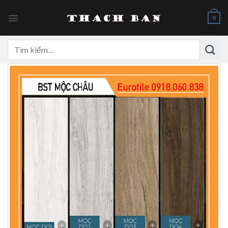
Skip
to
0
content
Tìm
kiếm: