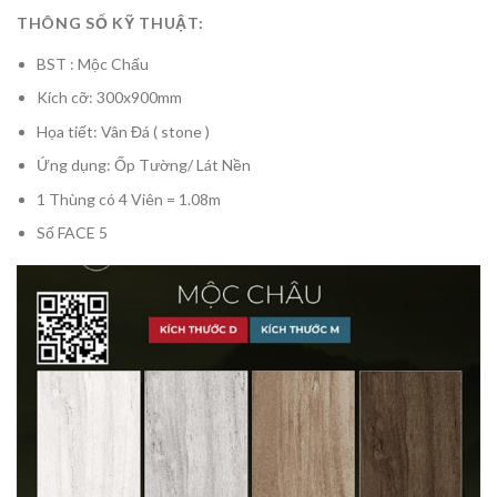
THÔNG SỐ KỸ THUẬT:
BST : Mộc Chấu
Kích cỡ: 300x900mm
Họa tiết: Vân Đá ( stone )
Ứng dụng: Ốp Tường/ Lát Nền
1 Thùng có 4 Viên = 1.08m
Số FACE 5