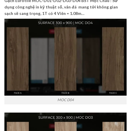
Gạch Eurotile
MOC-D01-D02-D03-D04
BST Mộc Châu : Sử
dụng công nghệ in kỹ thuật số, vân đá mang tới không gian
sạch sẽ sang trọng, 1T có 4 Viên = 1.08m…
MOC D04