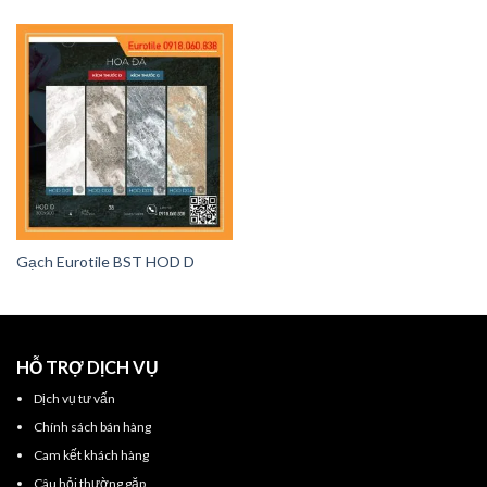
Gạch Eurotile BST HOD D
HỖ TRỢ DỊCH VỤ
Dịch vụ tư vấn
Chính sách bán hàng
Cam kết khách hàng
Câu hỏi thường gặp