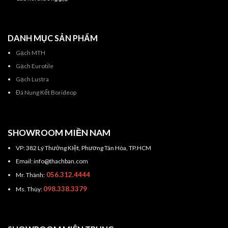
DANH MỤC SẢN PHẨM
Gạch MTH
Gạch Eurotile
Gạch Lustra
Đá Nung Kết Borideop
SHOWROOM MIỀN NAM
VP: 382 Lý Thường KIệt, Phương Tân Hòa, TP.HCM
Email: info@thachban.com
056.312.4444
Mr. Thành:
098.338.3379
Ms. Thùy: