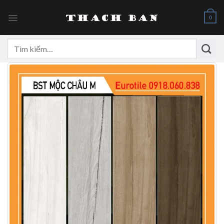
Skip
to
0
content
Tìm
kiếm: