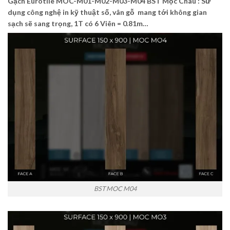
Gạch Eurotile
MOC-M01-M02-M03-M04
BST Mộc Châu : Sử
dụng công nghệ in kỹ thuật số, vân gỗ mang tới không gian
sạch sẽ sang trọng, 1T có 6 Viên = 0.81m…
BST MOC M04