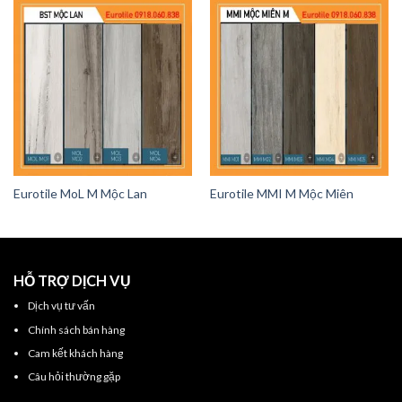
Eurotile MoL M Mộc Lan
Eurotile MMI M Mộc Miên
HỖ TRỢ DỊCH VỤ
Dịch vụ tư vấn
Chính sách bán hàng
Cam kết khách hàng
Câu hỏi thường gặp