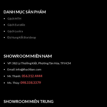
DANH MỤC SẢN PHẨM
Gạch MTH
Gạch Eurotile
Gạch Lustra
Đá Nung Kết Borideop
SHOWROOM MIỀN NAM
VP: 382 Lý Thường KIệt, Phương Tân Hòa, TP.HCM
Email: info@thachban.com
056.312.4444
Mr. Thành:
098.338.3379
Ms. Thùy:
SHOWROOM MIÊN TRUNG