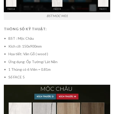
BST MOC M01
THÔNG SỐ KỸ THUẬT:
BST : Mộc Châu
Kích cỡ: 150x900mm
Họa tiết: Vân Gỗ ( wood )
Ứng dụng: Ốp Tường/ Lát Nền
1 Thùng có 6 Viên = 0.81m
Số FACE 5