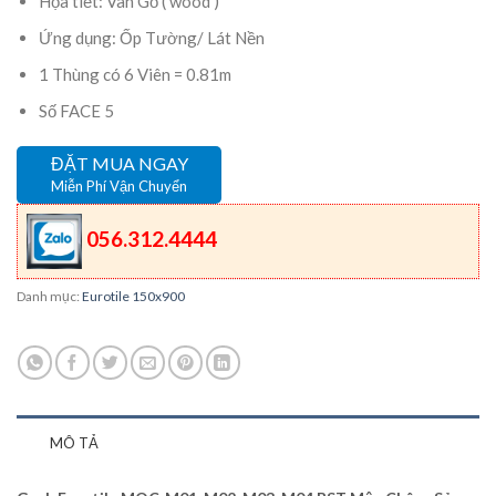
Họa tiết: Vân Gỗ ( wood )
Ứng dụng: Ốp Tường/ Lát Nền
1 Thùng có 6 Viên = 0.81m
Số FACE 5
ĐẶT MUA NGAY
Miễn Phí Vận Chuyển
056.312.4444
Danh mục:
Eurotile 150x900
MÔ TẢ