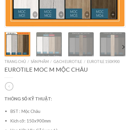
TRANG CHỦ
/
SẢN PHẨM
/
GẠCH EUROTILE
/
EUROTILE 150X900
EUROTILE MOC M MỘC CHÂU
THÔNG SỐ KỸ THUẬT:
BST : Mộc Châu
Kích cỡ: 150x900mm