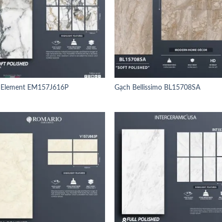
 Element EM157J616P
Gạch Bellissimo BL15708SA