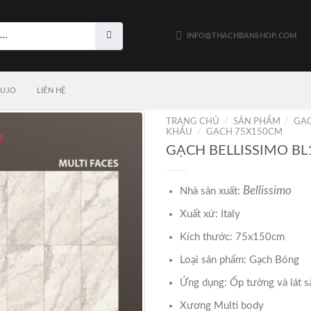
INFO@THACHBANSHOP.COM
LUJO
LIÊN HỆ
TRANG CHỦ
/
SẢN PHẨM
/
GẠ
KHẨU
/
GẠCH 75X150CM
GẠCH BELLISSIMO BL
Bellissimo
Nhà sản xuất:
Xuất xứ: Italy
Kích thước: 75x150cm
Loại sản phẩm: Gạch Bóng
Ứng dụng: Ốp tường và lát s
Xương Multi body