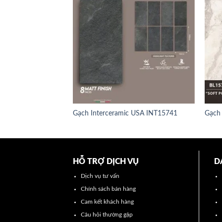
Gạch Interceramic USA INT15741
Gạch 
HỖ TRỢ DỊCH VỤ
D
Dịch vụ tư vấn
Chính sách bán hàng
Cam kết khách hàng
Câu hỏi thường gặp