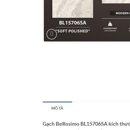
MÔ TẢ
Gạch Bellissimo BL15706SA kích thướ