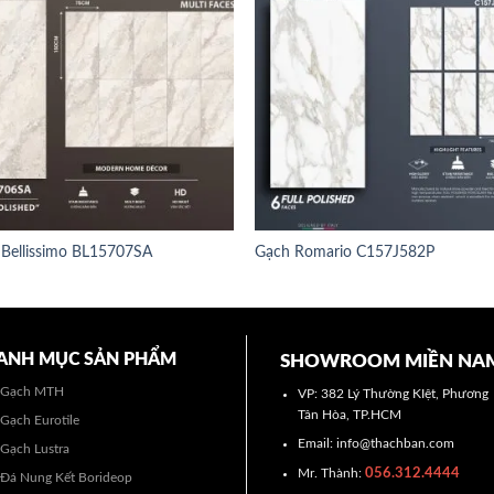
Bellissimo BL15707SA
Gạch Romario C157J582P
ANH MỤC SẢN PHẨM
SHOWROOM MIỀN NA
Gạch MTH
VP: 382 Lý Thường KIệt, Phương
Tân Hòa, TP.HCM
Gạch Eurotile
Email: info@thachban.com
Gạch Lustra
056.312.4444
Mr. Thành:
Đá Nung Kết Borideop