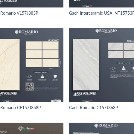
 Romario V157J883P
Gạch Interceramic USA INT15753
 Romario CF157J358P
Gạch Romario C157J363P