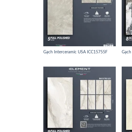
Gạch Interceramic USA ICC15755F
Gạch