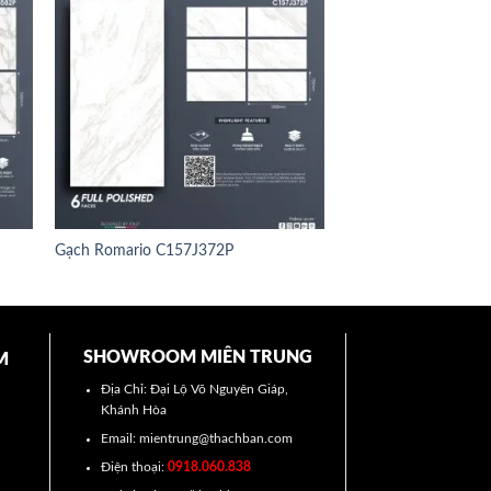
Gạch Romario C157J372P
SHOWROOM MIÊN TRUNG
M
Địa Chỉ: Đại Lộ Võ Nguyên Giáp,
Khánh Hòa
Email: mientrung@thachban.com
Điện thoại:
0918.060.838