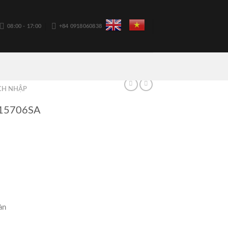
08:00 - 17:00
+84 0918060838
CH NHẬP
15706SA
àn