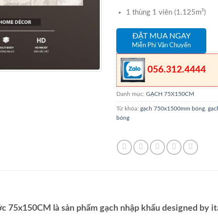
1 thùng 1 viên (1.125m²)
ĐẶT MUA NGAY
Miễn Phí Vận Chuyển
056.312.4444
Danh mục:
GẠCH 75X150CM
Từ khóa:
gạch 750x1500mm bóng
,
gạc
bóng
c 75x150CM là sản phẩm gạch nhập khẩu designed by ital