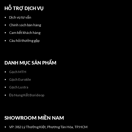
HỖ TRỢ DỊCH VỤ
Dịch vụ tư vấn
Chính sách bán hàng
Cam kết khách hàng
Câu hỏi thường gặp
DANH MỤC SẢN PHẨM
Gạch MTH
Gạch Eurotile
Gạch Lustra
Đá Nung Kết Borideop
SHOWROOM MIỀN NAM
VP: 382 Lý Thường KIệt, Phương Tân Hòa, TP.HCM