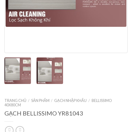
TRANG CHỦ
/
SẢN PHẨM
/
GẠCH NHẬP KHẨU
/
BELLISSIMO
40X80CM
GẠCH BELLISSIMO YR81043