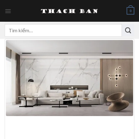
Skip
to
0
content
Tìm
kiếm: