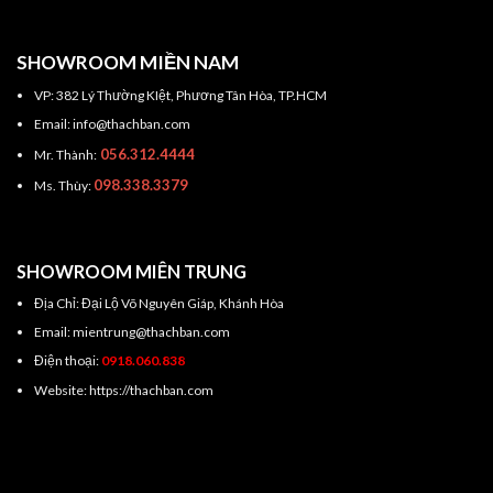
SHOWROOM MIỀN NAM
VP: 382 Lý Thường KIệt, Phương Tân Hòa, TP.HCM
Email: info@thachban.com
056.312.4444
Mr. Thành:
098.338.3379
Ms. Thùy:
SHOWROOM MIÊN TRUNG
Địa Chỉ: Đại Lộ Võ Nguyên Giáp, Khánh Hòa
Email: mientrung@thachban.com
Điện thoại:
0918.060.838
Website: https://thachban.com