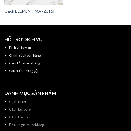
Gạch ELEMENT-MA72616P
HỖ TRỢ DỊCH VỤ
Dịch vụ tư vấn
Chính sách bán hàng
Cam kết khách hàng
Câu hỏi thường gặp
DANH MỤC SẢN PHẨM
Gạch MTH
Gạch Eurotile
Gạch Lustra
Đá Nung Kết Borideop