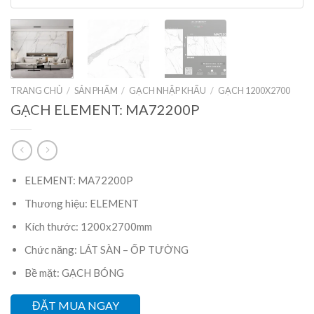
TRANG CHỦ
/
SẢN PHẨM
/
GẠCH NHẬP KHẨU
/
GẠCH 1200X2700
GẠCH ELEMENT: MA72200P
ELEMENT: MA72200P
Thương hiệu: ELEMENT
Kích thước: 1200x2700mm
Chức năng: LÁT SÀN – ỐP TƯỜNG
Bề mặt: GẠCH BÓNG
ĐẶT MUA NGAY