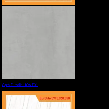
Gạch Eurotile HOA E01