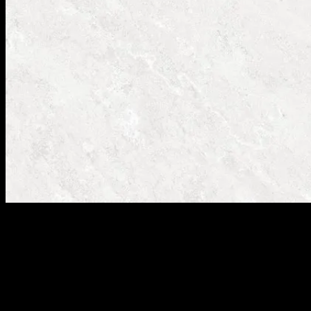
SOK-E01 face C
THÔNG SỐ KỸ THUẬT:
BST :Sơn Khuê
Kích cỡ: 800x800mm
Họa tiết: Đá (stone)
Ứng dụng: Ốp Tường/ Lát Nền
1 Thùng có 3 Viên = 1.92m