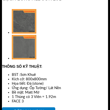
THÔNG SỐ KỸ THUẬT:
BST :Sơn Khuê
Kích cỡ: 800x800mm
Họa tiết: Đá (stone)
Ứng dụng: Ốp Tường/ Lát Nền
Bề mặt: Matt Mờ
1 Thùng có 3 Viên = 1.92m
FACE 3