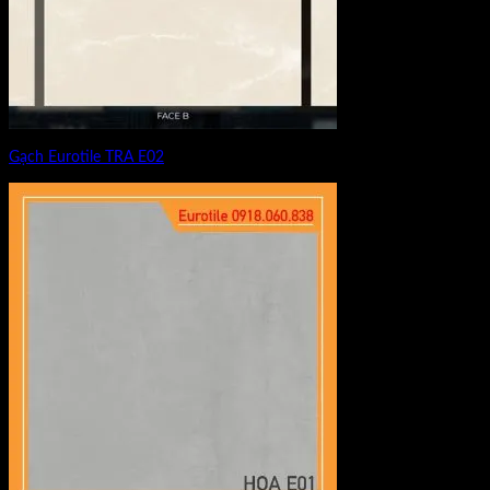
Gạch Eurotile TRA E02