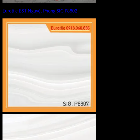
Eurotile BST Nguyệt Phong SIG P8802