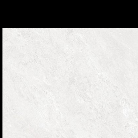
Gạch Eurotile SOK E01 BST: Sơn Khuê, Sử dụng công
nghệ in kỹ thuật số, phủ nano mang tới không gian sạch
sẽ sang trọng, 1T có 3 Viên = 1.92m, 3 FACE.