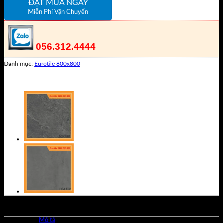
ĐẶT MUA NGAY
Miễn Phí Vận Chuyển
056.312.4444
Danh mục:
Eurotile 800x800
Mô tả