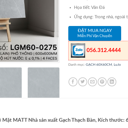
Họa tiết: Vân Đá
Ứng dụng: Trong nhà, ngoài t
ĐẶT MUA NGAY
Miễn Phí Vận Chuyển
056.312.4444
Danh mục:
GẠCH 60X60CM
,
LuJo
 Mặt MATT Nhà sản xuất Gạch Thạch Bàn, Kích thước: 