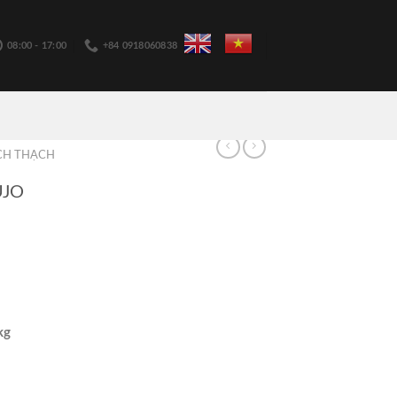
08:00 - 17:00
+84 0918060838
CH THẠCH
UJO
kg