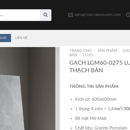
INFO@THACHBANSHOP.COM
LUJO
LIÊN HỆ
TRANG CHỦ
/
SẢN PHẨM
/
GẠ
BÀN
/
LUJO
GẠCH LGM60-0275 L
THẠCH BÀN
THÔNG TIN SẢN PHẨM:
Kích cỡ: 600x600mm
1 thùng 4 viên = 1,44
m²/30
Bề mặt Mờ Matt
Chất liệu: Granite Porcelain