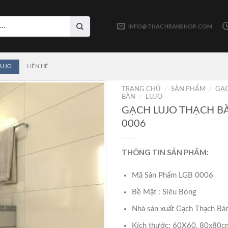
INFO@THACHBANSHOP.COM
LUJO
LIÊN HỆ
TRANG CHỦ
/
SẢN PHẨM
/
GẠ
BÀN
/
LUJO
GẠCH LUJO THẠCH B
0006
THÔNG TIN SẢN PHẨM:
Mã Sản Phẩm LGB 0006
Bề Mặt : Siêu Bóng
Nhà sản xuất Gạch Thạch Bà
Kích thước: 60X60, 80x80c