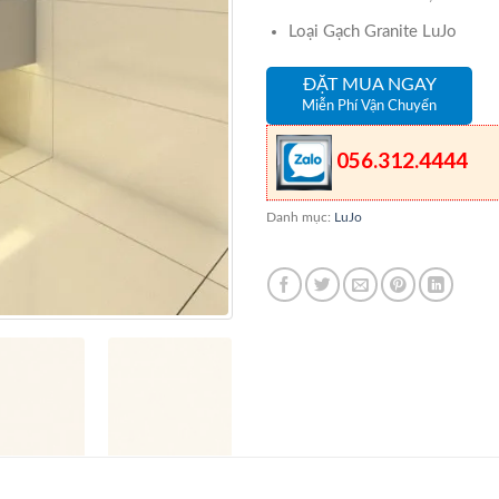
Loại Gạch Granite LuJo
ĐẶT MUA NGAY
Miễn Phí Vận Chuyển
056.312.4444
Danh mục:
LuJo