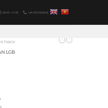
08:00 - 17:00
+84 0918060838
CH THẠCH
ÀN LGB
n
m