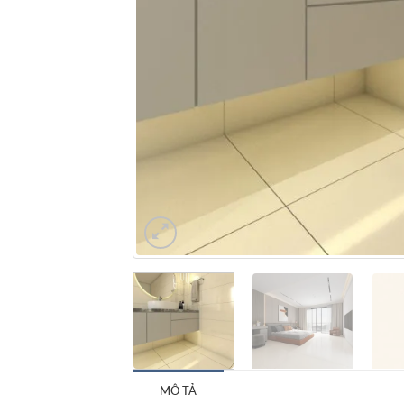
MÔ TẢ