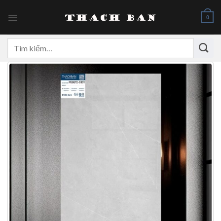
Skip
to
0
content
Tìm
kiếm: