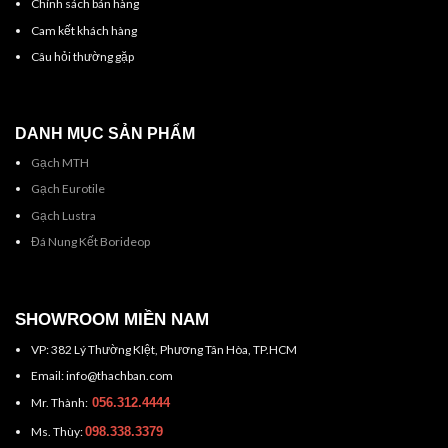
Chính sách bán hàng
Cam kết khách hàng
Câu hỏi thường gặp
DANH MỤC SẢN PHẨM
Gạch MTH
Gạch Eurotile
Gạch Lustra
Đá Nung Kết Borideop
SHOWROOM MIỀN NAM
VP: 382 Lý Thường KIệt, Phương Tân Hòa, TP.HCM
Email: info@thachban.com
Mr. Thành:
056.312.4444
Ms. Thùy:
098.338.3379