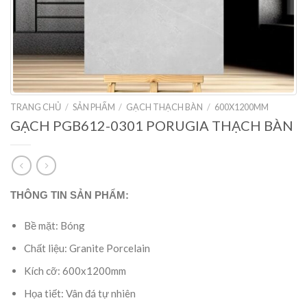
TRANG CHỦ
/
SẢN PHẨM
/
GẠCH THẠCH BÀN
/
600X1200MM
GẠCH PGB612-0301 PORUGIA THẠCH BÀN
THÔNG TIN SẢN PHẨM:
Bề mặt: Bóng
Chất liệu: Granite Porcelain
Kích cỡ: 600x1200mm
Họa tiết: Vân đá tự nhiên