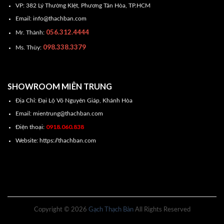
VP: 382 Lý Thường KIệt, Phương Tân Hòa, TP.HCM
Email: info@thachban.com
056.312.4444
Mr. Thành:
098.338.3379
Ms. Thùy:
SHOWROOM MIÊN TRUNG
Địa Chỉ: Đại Lộ Võ Nguyên Giáp, Khánh Hòa
Email: mientrung@thachban.com
0918.060.838
Điện thoại:
Website: https://thachban.com
Copyright © 2026
Gạch Thạch Bàn
All Rights Reserved