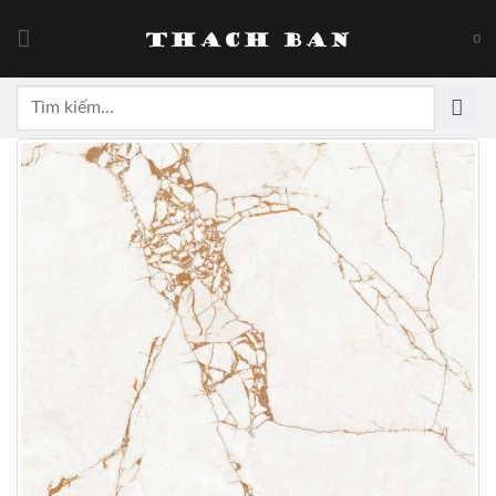
Skip
to
0
content
Tìm
kiếm: