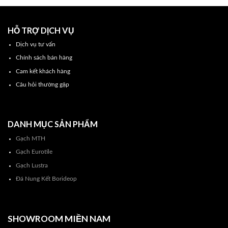
HỖ TRỢ DỊCH VỤ
Dịch vụ tư vấn
Chính sách bán hàng
Cam kết khách hàng
Câu hỏi thường gặp
DANH MỤC SẢN PHẨM
Gạch MTH
Gạch Eurotile
Gạch Lustra
Đá Nung Kết Borideop
SHOWROOM MIỀN NAM