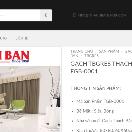
INFO@THACHBANSHOP.COM
LUJO
LIÊN HỆ
TRANG CHỦ
/
SẢN PHẨM
/
GẠ
BÀN
/
TBGRES
GẠCH TBGRES THẠCH
FGB-0001
THÔNG TIN SẢN PHẨM:
Mã Sản Phẩm FGB-0001
Bề Mặt : Siêu Bóng
Nhà sản xuất Gạch Thạch Bà
Kích thước: 80×80, 60X60c