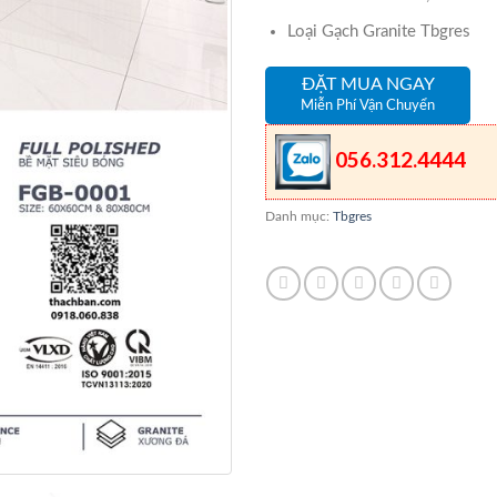
Loại Gạch Granite Tbgres
ĐẶT MUA NGAY
Miễn Phí Vận Chuyển
056.312.4444
Danh mục:
Tbgres