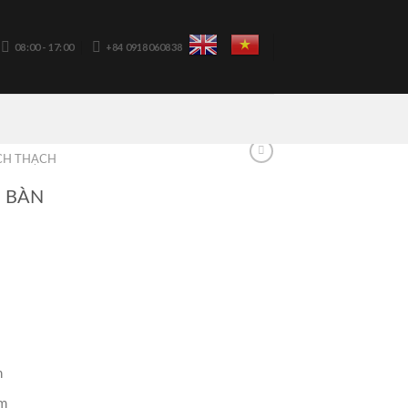
08:00 - 17:00
+84 0918060838
CH THẠCH
 BÀN
n
m