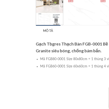
MÔ TẢ
Gạch Tbgres Thạch Bàn FGB-0001 Bề M
Granite siêu bóng, chống bám bẩn.
Mã FGB80-0001 Size 80x80cm = 1 thùng 3 v
Mã FGB60-0001 Size 60x60cm = 1 thùng 4 v