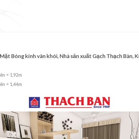
ặt Bóng kính vân khói, Nhà sản xuất Gạch Thạch Bàn, 
iên = 1,92m
iên = 1,44m