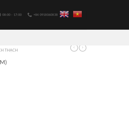
08:00 - 17:00
+84 0918060838
CH THẠCH
M)