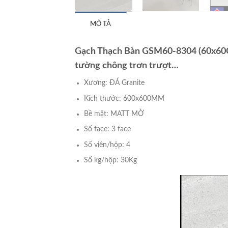
MÔ TẢ
Gạch Thạch Bàn GSM60-8304 (60x60CM
tường chông trơn trượt…
Xương: ĐÁ Granite
Kích thước: 600x600MM
Bề mặt: MATT MỜ
Số face: 3 face
Số viên/hộp: 4
Số kg/hộp: 30Kg