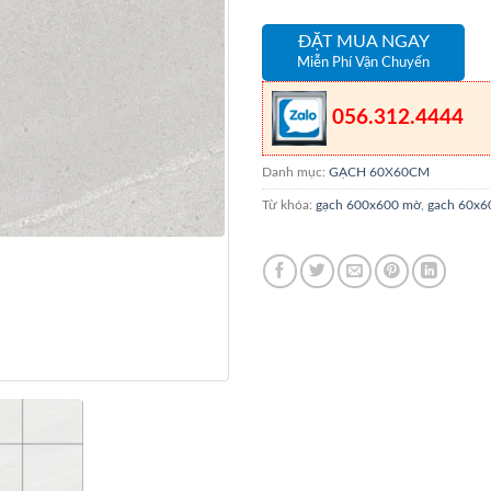
ĐẶT MUA NGAY
Miễn Phí Vận Chuyển
056.312.4444
Danh mục:
GẠCH 60X60CM
Từ khóa:
gạch 600x600 mờ
,
gach 60x6