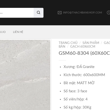
INFO@THACHBANSHOP.COM
LUJO
LIÊN HỆ
TRANG CHỦ
/
SẢN PHẨM
/
GẠ
BÀN
/
GẠCH 60X60CM
GSM60-8304 (60X60C
Xương: ĐÁ Granite
Kích thước: 600x600MM
Bề mặt: MATT MỜ
Số face: 3 face
Số viên/hộp: 4
Số kg/hộp: 30Kg