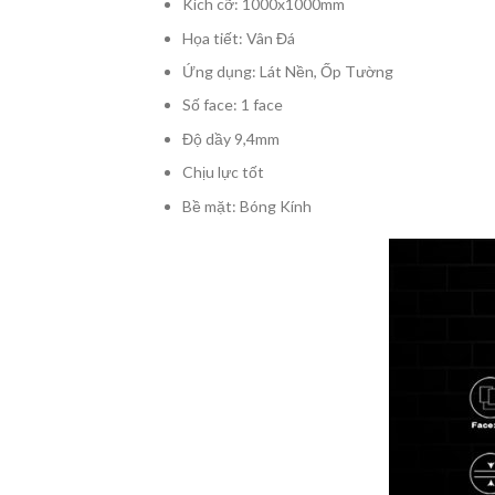
Kích cỡ: 1000x1000mm
Họa tiết: Vân Đá
Ứng dụng: Lát Nền, Ốp Tường
Số face: 1 face
Độ dầy 9,4mm
Chịu lực tốt
Bề mặt: Bóng Kính