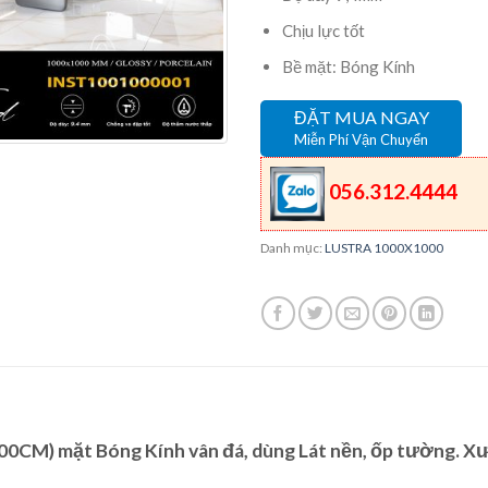
Chịu lực tốt
Bề mặt: Bóng Kính
ĐẶT MUA NGAY
Miễn Phí Vận Chuyển
056.312.4444
Danh mục:
LUSTRA 1000X1000
CM) mặt Bóng Kính vân đá, dùng Lát nền, ốp tường. Xư