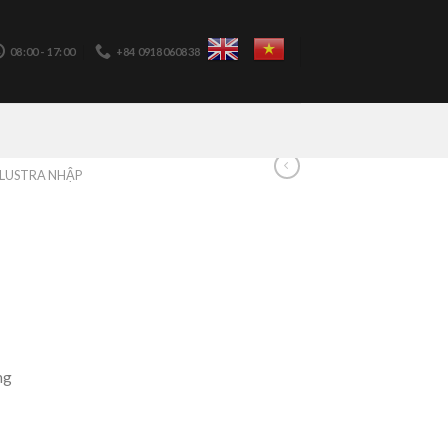
08:00 - 17:00
+84 0918060838
LUSTRA NHẬP
ng