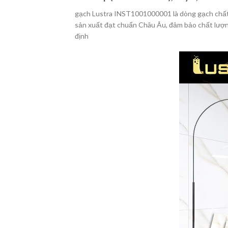
gạch Lustra INST1001000001 là dòng gạch chất l
sản xuất đạt chuẩn Châu Âu, đảm bảo chất lượng
định