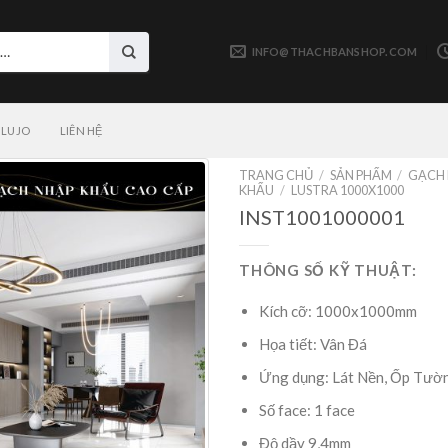
INFO@THACHBANSHOP.COM
LUJO
LIÊN HỆ
TRANG CHỦ
/
SẢN PHẨM
/
GẠCH 
KHẨU
/
LUSTRA 1000X1000
INST1001000001
THÔNG SỐ KỸ THUẬT:
Kích cỡ: 1000x1000mm
Họa tiết: Vân Đá
Ứng dụng: Lát Nền, Ốp Tườ
Số face: 1 face
Độ dầy 9,4mm