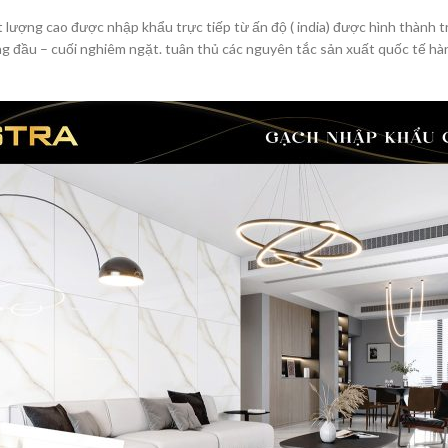
ượng cao được nhập khẩu trực tiếp từ ấn độ ( india) được hình thành 
 đầu – cuối nghiêm ngặt. tuân thủ các nguyên tắc sản xuất quốc tế hà