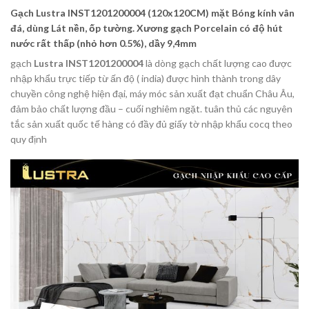
Gạch Lustra INST1201200004 (120x120CM) mặt Bóng kính vân
đá, dùng Lát nền, ốp tường. Xương gạch Porcelain có độ hút
nước rất thấp (nhỏ hơn 0.5%), dầy 9,4mm
gạch
Lustra INST1201200004
là dòng gạch chất lượng cao được
nhập khẩu trực tiếp từ ấn độ ( india) được hình thành trong dây
chuyền công nghệ hiện đại, máy móc sản xuất đạt chuẩn Châu Âu,
đảm bảo chất lượng đầu – cuối nghiêm ngặt. tuân thủ các nguyên
tắc sản xuất quốc tế hàng có đầy đủ giấy tờ nhập khẩu cocq theo
quy định