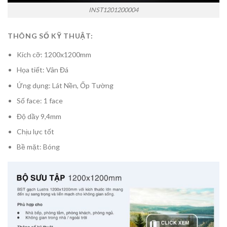
INST1201200004
THÔNG SỐ KỸ THUẬT:
Kích cỡ: 1200x1200mm
Họa tiết: Vân Đá
Ứng dụng: Lát Nền, Ốp Tường
Số face: 1 face
Độ dầy 9,4mm
Chịu lực tốt
Bề mặt: Bóng