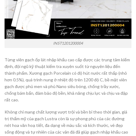
INST1201200004
Từng viên gạch ốp lát nhập khẩu cao cấp được các trung tâm kiểm
định, đội ngũ kỹ thuật kiểm tra xuyên suốt từ nguyên liệu đến
thành phẩm. Xương gạch Porcelain có độ hút nước rất thấp (nhỏ
hơn 0.5%), quá trình nung ở nhiệt độ trên 1200 độ C, bề mặt viên
gạch được phủ men và phủ Nano siêu bóng, chống trầy xước,
chống bám bẩn, đảm bảo độ bền, khả năng chịu lực và chịu va đập
rất cao.
Không chỉ mang chất lượng vượt trội và bền bỉ theo thời gian, giá
trị thẩm mỹ của gạch Lustra còn là sự phong phú của các đường
nét hoa văn hoạ tiết, đa dạng về màu sắc và kích thước, vẻ đẹp
sống động và tự nhiên của các vân đá đã giúp gạch nhập khẩu cao