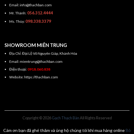
Email: info@thachban.com
056.312.4444
Mr. Thành:
098.338.3379
Ms. Thùy:
SHOWROOM MIÊN TRUNG
Địa Chỉ: Đại Lộ Võ Nguyên Giáp, Khánh Hòa
Email: mientrung@thachban.com
Điện thoại:
0918.060.838
Website: https://thachban.com
Copyright © 2026
Gạch Thạch Bàn
All Rights Reserved
Cám ơn bạn đã ghé thăm và ủng hộ chúng tôi khi mua hàng online
Bỏ