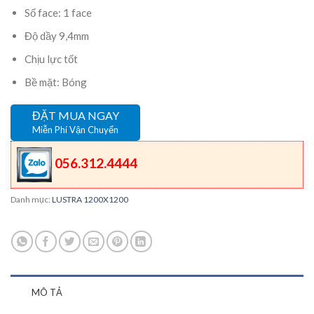
Số face: 1 face
Độ dầy 9,4mm
Chịu lực tốt
Bề mặt: Bóng
ĐẶT MUA NGAY
Miễn Phí Vận Chuyển
056.312.4444
Danh mục:
LUSTRA 1200X1200
MÔ TẢ