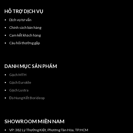
HỖ TRỢ DỊCH VỤ
Dịch vụ tư vấn
Chính sách bán hàng
Cam kết khách hàng
Câu hỏi thường gặp
DANH MỤC SẢN PHẨM
Gạch MTH
Gạch Eurotile
Gạch Lustra
Đá Nung Kết Borideop
SHOWROOM MIỀN NAM
VP: 382 Lý Thường KIệt, Phương Tân Hòa, TP.HCM