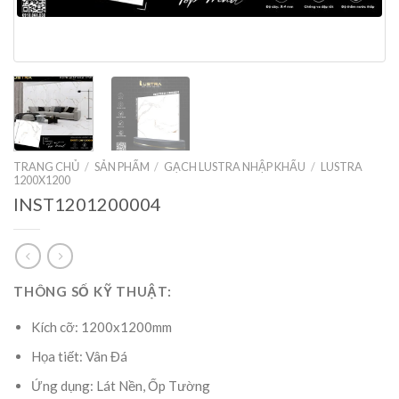
TRANG CHỦ
/
SẢN PHẨM
/
GẠCH LUSTRA NHẬP KHẨU
/
LUSTRA
1200X1200
INST1201200004
THÔNG SỐ KỸ THUẬT:
Kích cỡ: 1200x1200mm
Họa tiết: Vân Đá
Ứng dụng: Lát Nền, Ốp Tường