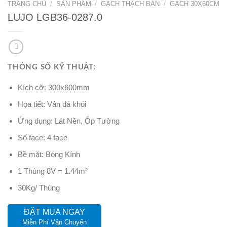
TRANG CHỦ
/
SẢN PHẨM
/
GẠCH THẠCH BÀN
/
GẠCH 30X60CM
LUJO LGB36-0287.0
THÔNG SỐ KỸ THUẬT:
Kích cỡ: 300x600mm
Họa tiết: Vân đá khói
Ứng dụng: Lát Nền, Ốp Tường
Số face: 4 face
Bề mặt: Bóng Kính
1 Thùng 8V = 1.44m²
30Kg/ Thùng
ĐẶT MUA NGAY
Miễn Phí Vận Chuyển