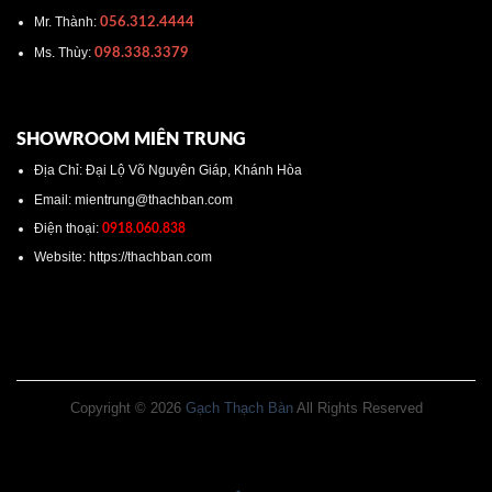
Mr. Thành:
056.312.4444
Ms. Thùy:
098.338.3379
SHOWROOM MIÊN TRUNG
Địa Chỉ: Đại Lộ Võ Nguyên Giáp, Khánh Hòa
Email: mientrung@thachban.com
Điện thoại:
0918.060.838
Website: https://thachban.com
Copyright © 2026
Gạch Thạch Bàn
All Rights Reserved