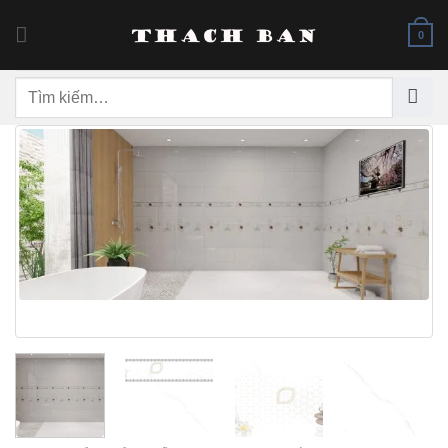
Skip
to
0
content
Tìm
kiếm: