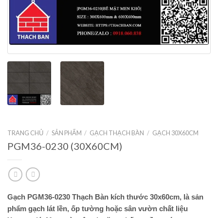
TRANG CHỦ
/
SẢN PHẨM
/
GẠCH THẠCH BÀN
/
GẠCH 30X60CM
PGM36-0230 (30X60CM)
Gạch PGM36-0230 Thạch Bàn kích thước 30x60cm, là sản
phẩm gạch lát lền, ốp tường hoặc sân vườn chất liệu