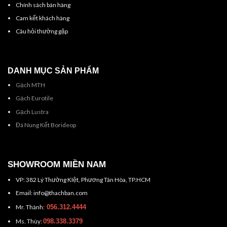
Chính sách bán hàng
Cam kết khách hàng
Câu hỏi thường gặp
DANH MỤC SẢN PHẨM
Gạch MTH
Gạch Eurotile
Gạch Lustra
Đá Nung Kết Borideop
SHOWROOM MIỀN NAM
VP: 382 Lý Thường KIệt, Phương Tân Hòa, TP.HCM
Email: info@thachban.com
Mr. Thành:
056.312.4444
Ms. Thùy:
098.338.3379