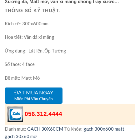
Xương đá, Matt mờ, vân xi măng chống trầy xước…
THÔNG SỐ KỸ THUẬT:
Kích cỡ: 300x600mm
Họa tiết: Vân đá xi măng
Ứng dụng: Lát lền, Ốp Tường
Số face: 4 face
Bề mặt: Matt Mờ
ĐẶT MUA NGAY
Miễn Phí Vận Chuyển
056.312.4444
Danh mục:
GẠCH 30X60CM
Từ khóa:
gạch 300x600 matt
,
gạch 30x60 mờ