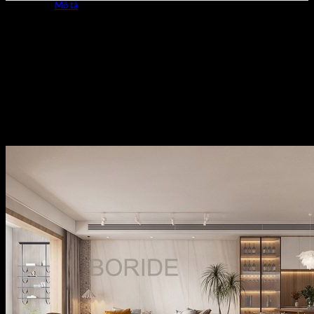
Mô tả
Boride 1224DG75 kích thước 1200x2400mm Công nghệ
Màu kỹ thuật số. Thương hiệu đá phiến của Ý, sản phẩm có
1 face đường vân ngẫu nhiên liền vân độ dầy 9mm.
Màu Cadera vân gỗ
Kích thước 1200x2400mm
Công nghệ Màu kỹ thuật số
Độ dầy 9mm
1 face ngẫu nhiên…