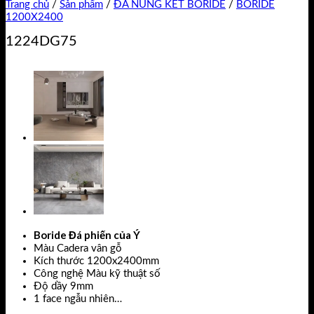
Trang chủ
/
Sản phẩm
/
ĐÁ NUNG KẾT BORIDE
/
BORIDE
1200X2400
1224DG75
Boride Đá phiến của Ý
Màu Cadera vân gỗ
Kích thước 1200x2400mm
Công nghệ Màu kỹ thuật số
Độ dầy 9mm
1 face ngẫu nhiên…