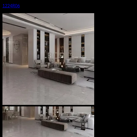
1224R06