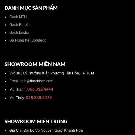
DANH MỤC SẢN PHẨM
Gạch MTH
Gạch Eurotile
Gạch Lustra
Đá Nung Kết Borideop
SHOWROOM MIỀN NAM
VP: 382 Lý Thường KIệt, Phương Tân Hòa, TP.HCM
Email: info@thachban.com
Mr. Thành:
056.312.4444
Ms. Thùy:
098.338.3379
SHOWROOM MIÊN TRUNG
Địa Chỉ: Đại Lộ Võ Nguyên Giáp, Khánh Hòa