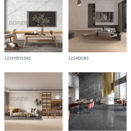
1224YBYL942
1224DG83