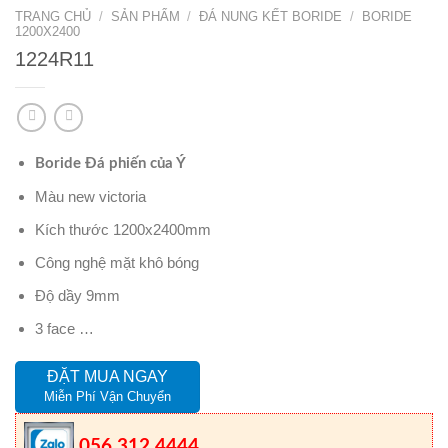
TRANG CHỦ
/
SẢN PHẨM
/
ĐÁ NUNG KẾT BORIDE
/
BORIDE
1200X2400
1224R11
Boride Đá phiến của Ý
Màu new victoria
Kích thước 1200x2400mm
Công nghệ mặt khô bóng
Độ dầy 9mm
3 face …
ĐẶT MUA NGAY
Miễn Phí Vận Chuyển
056.312.4444