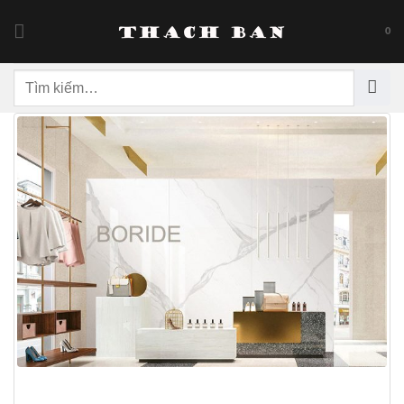
Skip
to
0
content
Tìm
kiếm: