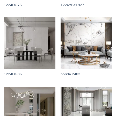
1224DG75
1224YBYL927
1224DG86
boride 2403