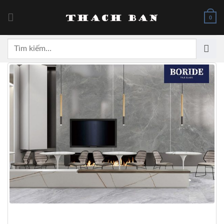
Skip
to
0
content
Tìm
kiếm: