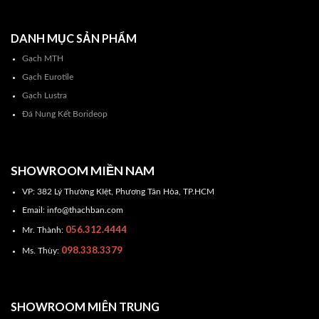
DANH MỤC SẢN PHẨM
Gạch MTH
Gạch Eurotile
Gạch Lustra
Đá Nung Kết Borideop
SHOWROOM MIỀN NAM
VP: 382 Lý Thường KIệt, Phương Tân Hòa, TP.HCM
Email: info@thachban.com
056.312.4444
Mr. Thành:
098.338.3379
Ms. Thùy:
SHOWROOM MIÊN TRUNG