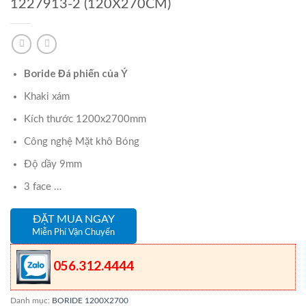
1227913-2 (120X270CM)
Boride Đá phiến của Ý
Khaki xám
Kích thước 1200x2700mm
Công nghệ Mặt khô Bóng
Độ dầy 9mm
3 face …
ĐẶT MUA NGAY
Miễn Phí Vận Chuyển
056.312.4444
Danh mục:
BORIDE 1200X2700