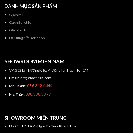
DANH MỤC SẢN PHẨM
Gạch MTH
Gạch Eurotile
Gạch Lustra
Đá Nung Kết Borideop
SHOWROOM MIỀN NAM
VP: 382 Lý Thường KIệt, Phương Tân Hòa, TP.HCM
Email: info@thachban.com
056.312.4444
Mr. Thành:
098.338.3379
Ms. Thùy:
SHOWROOM MIÊN TRUNG
Địa Chỉ: Đại Lộ Võ Nguyên Giáp, Khánh Hòa