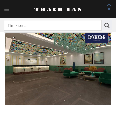
Skip
to
0
content
Tìm
kiếm: