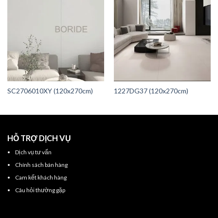
SC2706010XY (120x270cm)
1227DG37 (120x270cm)
HỖ TRỢ DỊCH VỤ
Dịch vụ tư vấn
Chính sách bán hàng
Cam kết khách hàng
Câu hỏi thường gặp