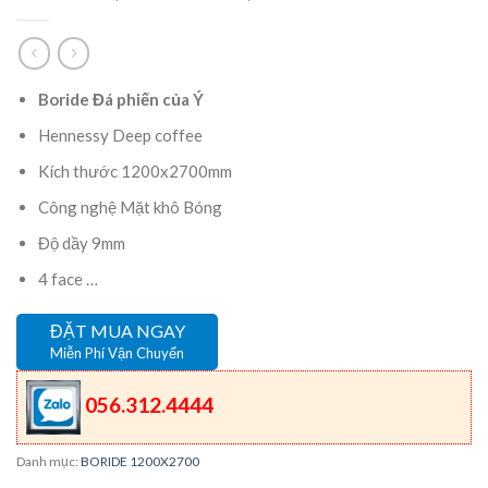
Boride Đá phiến của Ý
Hennessy Deep coffee
Kích thước 1200x2700mm
Công nghệ Mặt khô Bóng
Độ dầy 9mm
4 face …
ĐẶT MUA NGAY
Miễn Phí Vận Chuyển
056.312.4444
Danh mục:
BORIDE 1200X2700