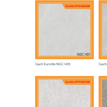
Gạch Eurotile NGC H01
Gạch