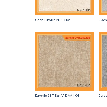
Gạch Eurotile NGC H04
Gạch 
Eurotile BST Đan Vi DAV H04
Eurot