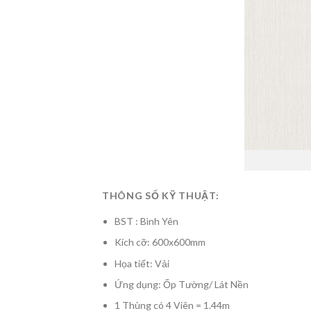
THÔNG SỐ KỸ THUẬT:
BST : Bình Yên
Kích cỡ: 600x600mm
Họa tiết: Vải
Ứng dụng: Ốp Tường/ Lát Nền
1 Thùng có 4 Viên = 1.44m