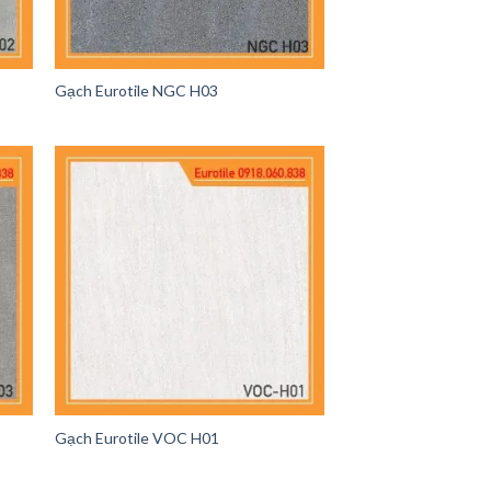
Gạch Eurotile NGC H03
Gạch Eurotile VOC H01