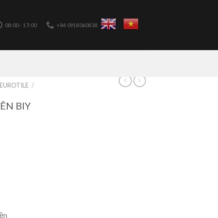
08:00 - 17:00
+84 0918060838
EUROTILE
/
ÊN BIY
ền