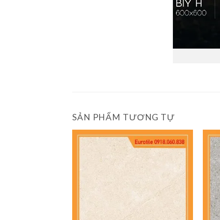
SẢN PHẨM TƯƠNG TỰ