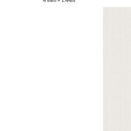
4 viên = 1.44m