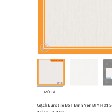
MÔ TẢ
Gạch Eurotile BST Bình Yên BIY H01 Sử