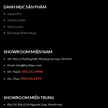
DANH MỤC SẢN PHẨM
Gạch MTH
Gạch Eurotile
Gạch Lustra
Đá Nung Kết Borideop
SHOWROOM MIỀN NAM
VP: 382 Lý Thường KIệt, Phương Tân Hòa, TP.HCM
Email: info@thachban.com
056.312.4444
Mr. Thành:
098.338.3379
Ms. Thùy:
SHOWROOM MIÊN TRUNG
Địa Chỉ: Đại Lộ Võ Nguyên Giáp, Khánh Hòa