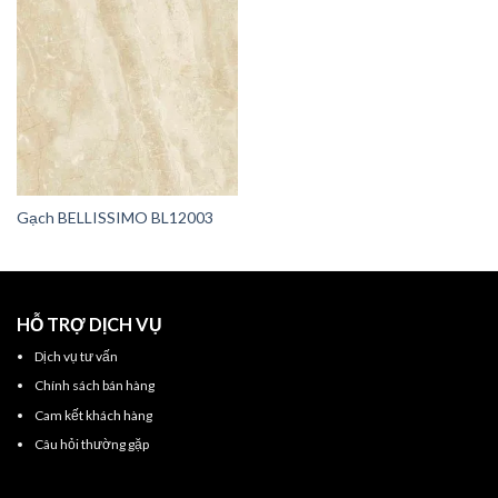
Gạch BELLISSIMO BL12003
HỖ TRỢ DỊCH VỤ
Dịch vụ tư vấn
Chính sách bán hàng
Cam kết khách hàng
Câu hỏi thường gặp