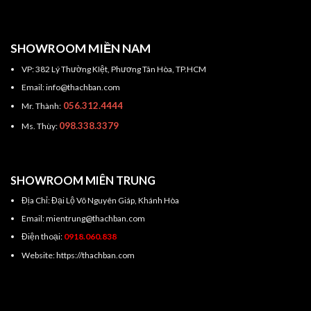
SHOWROOM MIỀN NAM
VP: 382 Lý Thường KIệt, Phương Tân Hòa, TP.HCM
Email: info@thachban.com
056.312.4444
Mr. Thành:
098.338.3379
Ms. Thùy:
SHOWROOM MIÊN TRUNG
Địa Chỉ: Đại Lộ Võ Nguyên Giáp, Khánh Hòa
Email: mientrung@thachban.com
Điện thoại:
0918.060.838
Website: https://thachban.com