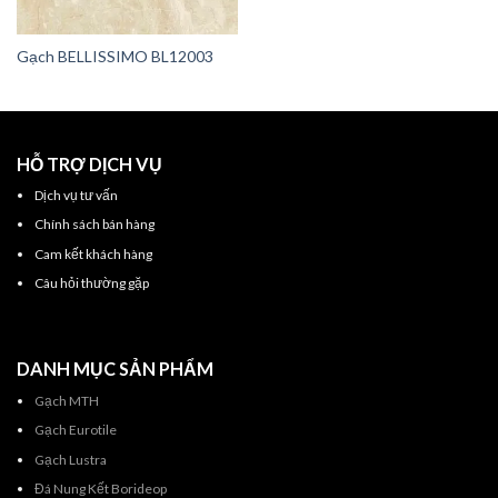
Gạch BELLISSIMO BL12003
HỖ TRỢ DỊCH VỤ
Dịch vụ tư vấn
Chính sách bán hàng
Cam kết khách hàng
Câu hỏi thường gặp
DANH MỤC SẢN PHẨM
Gạch MTH
Gạch Eurotile
Gạch Lustra
Đá Nung Kết Borideop