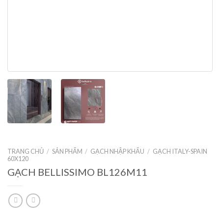
TRANG CHỦ
/
SẢN PHẨM
/
GẠCH NHẬP KHẨU
/
GẠCH ITALY-SPAIN
60X120
GẠCH BELLISSIMO BL126M11