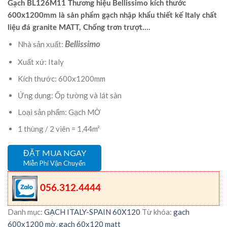
Gạch BL126M11 Thương hiệu Bellissimo kích thước
600x1200mm là sản phẩm gạch nhập khẩu thiết kế Italy chất
liệu đá granite MATT, Chống trơn trượt….
Nhà sản xuất:
Bellissimo
Xuất xứ: Italy
Kích thước: 600x1200mm
Ứng dụng: Ốp tường và lát sàn
Loại sản phẩm: Gạch MỜ
1 thùng / 2 viên = 1,44m²
ĐẶT MUA NGAY
Miễn Phí Vận Chuyển
056.312.4444
Danh mục:
GẠCH ITALY-SPAIN 60X120
Từ khóa:
gach
600x1200 mờ
,
gach 60x120 matt