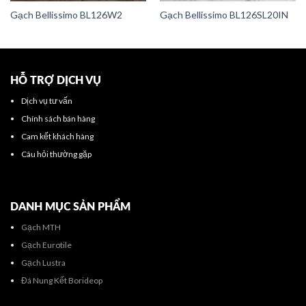
Gạch Bellissimo BL126W2
Gạch Bellissimo BL126SL20IN
HỖ TRỢ DỊCH VỤ
Dịch vụ tư vấn
Chính sách bán hàng
Cam kết khách hàng
Câu hỏi thường gặp
DANH MỤC SẢN PHẨM
Gạch MTH
Gạch Eurotile
Gạch Lustra
Đá Nung Kết Borideop