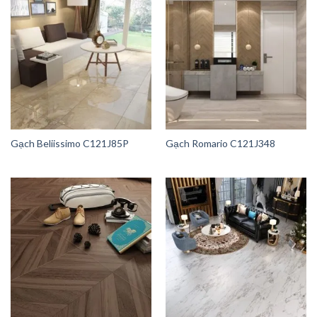
Gạch Beliissimo C121J85P
Gạch Romario C121J348