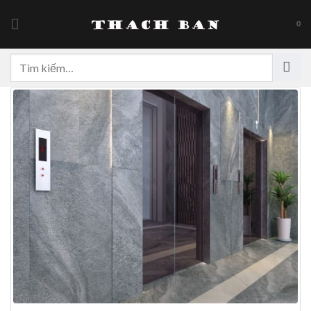
Skip
to
0
content
Tìm
kiếm: