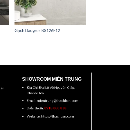
Gạch Daugres BS126F12
SHOWROOM MIÊN TRUNG
Địa Chỉ: Đại Lộ Võ Nguyên Giáp,
Tân
Khánh Hòa
Email: mientrung@thachban.com
Điện thoại:
0918.060.838
Website: https://thachban.com