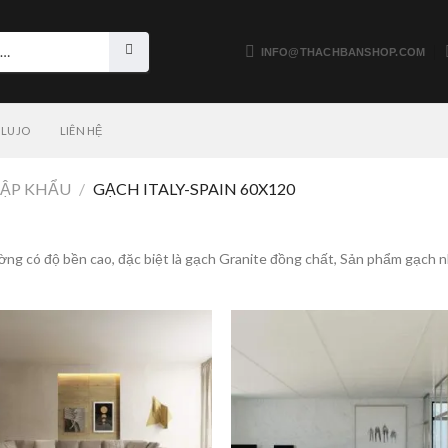
INFO@THACHBANSHOP.COM
LUJO
LIÊN HỆ
ẬP KHẨU
/
GẠCH ITALY-SPAIN 60X120
ng có độ bền cao, đặc biệt là gạch Granite đồng chất, Sản phẩm gạch nh