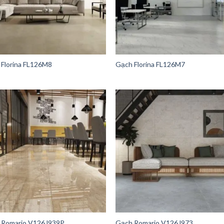
Florina FL126M8
Gạch Florina FL126M7
 Romario V126J939P
Gạch Romario V126J973