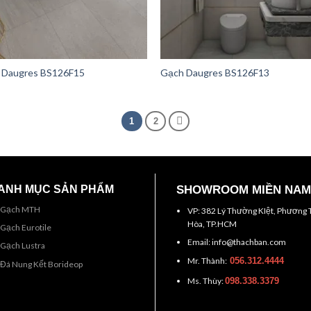
 Daugres BS126F15
Gạch Daugres BS126F13
1
2
ANH MỤC SẢN PHẨM
SHOWROOM MIỀN NAM
Gạch MTH
VP: 382 Lý Thường KIệt, Phương 
Hòa, TP.HCM
Gạch Eurotile
Email: info@thachban.com
Gạch Lustra
Mr. Thành:
056.312.4444
Đá Nung Kết Borideop
Ms. Thùy:
098.338.3379