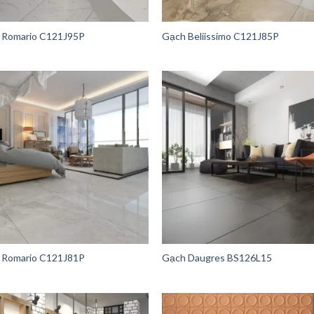
 Romario C121J95P
Gạch Beliissimo C121J85P
 Romario C121J81P
Gạch Daugres BS126L15