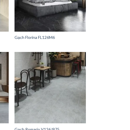
Gạch Florina FL126M6
Gạch Romario V126J975