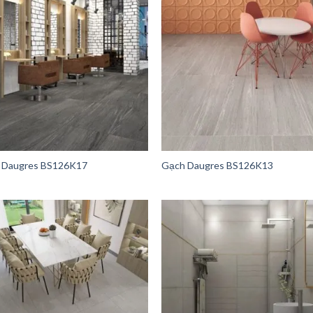
 Daugres BS126K17
Gạch Daugres BS126K13