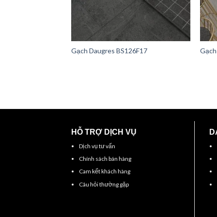
Gạch Daugres BS126F17
Gạch
HỖ TRỢ DỊCH VỤ
D
Dịch vụ tư vấn
Chính sách bán hàng
Cam kết khách hàng
Câu hỏi thường gặp