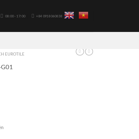
08:00 - 17:00
+84 0918060838
H EUROTILE
-G01
ền