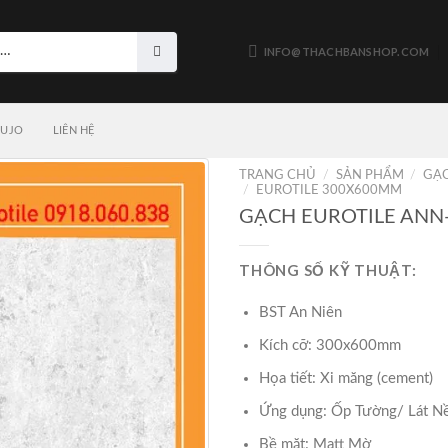
INFO@THACHBANSHOP.COM
LUJO
LIÊN HỆ
TRANG CHỦ
/
SẢN PHẨM
/
GẠC
/
EUROTILE 300X600MM
GẠCH EUROTILE ANN
THÔNG SỐ KỸ THUẬT:
BST An Niên
Kích cỡ: 300x600mm
Họa tiết: Xi măng (cement)
Ứng dụng: Ốp Tường/ Lát N
Bề mặt: Matt Mờ