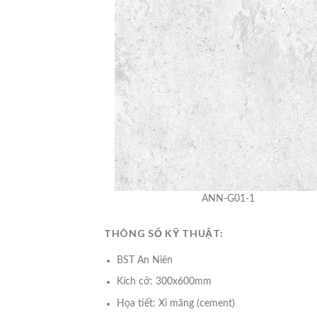
ANN-G01-1
THÔNG SỐ KỸ THUẬT:
BST An Niên
Kích cỡ: 300x600mm
Họa tiết: Xi măng (cement)