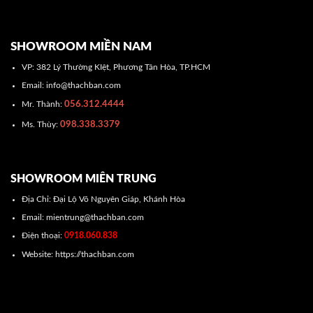
SHOWROOM MIỀN NAM
VP: 382 Lý Thường KIệt, Phương Tân Hòa, TP.HCM
Email: info@thachban.com
056.312.4444
Mr. Thành:
098.338.3379
Ms. Thùy:
SHOWROOM MIÊN TRUNG
Địa Chỉ: Đại Lộ Võ Nguyên Giáp, Khánh Hòa
Email: mientrung@thachban.com
Điện thoại:
0918.060.838
Website: https://thachban.com