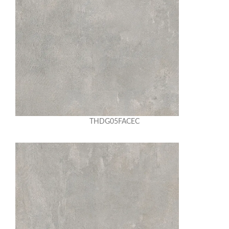
THDG05FACEC