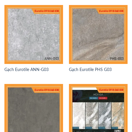
Gạch Eurotile ANN-G03
Gạch Eurotile PHS G03