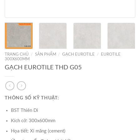
TRANG CHỦ
/
SẢN PHẨM
/
GẠCH EUROTILE
/
EUROTILE
300X600MM
GẠCH EUROTILE THD G05
THÔNG SỐ KỸ THUẬT:
BST Thiên Di
Kích cỡ: 300x600mm
Họa tiết: Xi măng (cement)