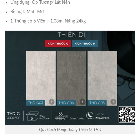
Ứng dụng: Ốp Tường/ Lát Nền
Bề mặt: Matt Mờ
1 Thùng có 6 Viên = 1.08m, Nặng 24kg
Quy Cách Đóng Thùng Thiên Di THD