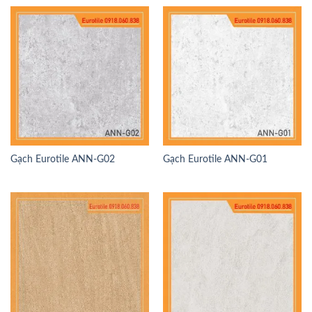
Gạch Eurotile ANN-G02
Gạch Eurotile ANN-G01