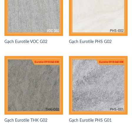
Gạch Eurotile VOC G02
Gạch Eurotile PHS G02
Gạch Eurotile THK G02
Gạch Eurotile PHS G01