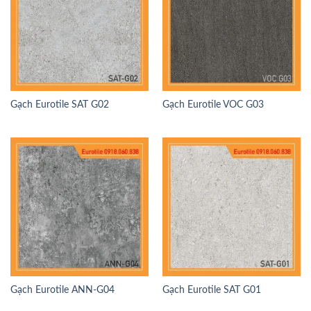
Gạch Eurotile SAT G02
Gạch Eurotile VOC G03
Gạch Eurotile ANN-G04
Gạch Eurotile SAT G01