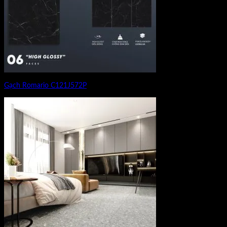
Gạch Romario C121J572P