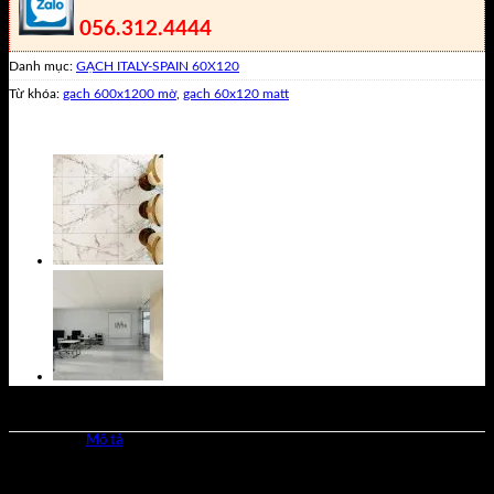
056.312.4444
Danh mục:
GẠCH ITALY-SPAIN 60X120
Từ khóa:
gach 600x1200 mờ
,
gach 60x120 matt
Mô tả
Gạch Florina FL126M8 kích thước 600x1200mm là sản phẩm