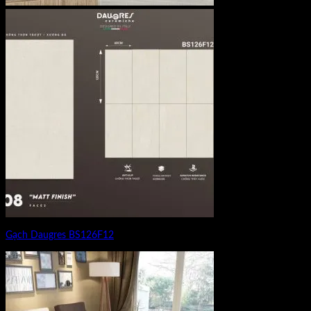
Gạch Daugres BS126F12