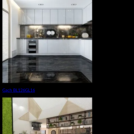
Gạch BL126GL16