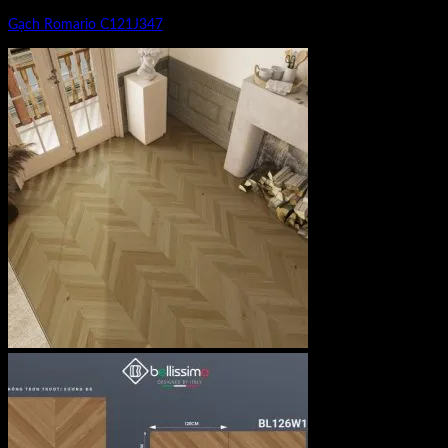
Gạch Romario C121J347