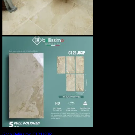
Gạch Beliissimo C121J83P