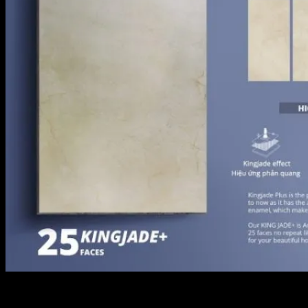
Florina FL126M8