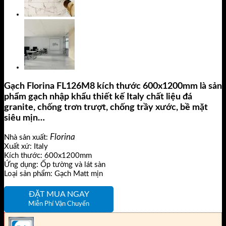
Gạch Florina FL126M8 kích thước 600x1200mm là sản
phẩm gạch nhập khẩu thiết kế Italy chất liệu đá
granite, chống trơn trượt, chống trầy xước, bề mặt
siêu mịn…
Florina
Nhà sản xuất:
Xuất xứ: Italy
Kích thước: 600x1200mm
Ứng dụng: Ốp tường và lát sàn
Loại sản phẩm: Gạch Matt mịn
ĐẶT MUA NGAY
Miễn Phí Vận Chuyển