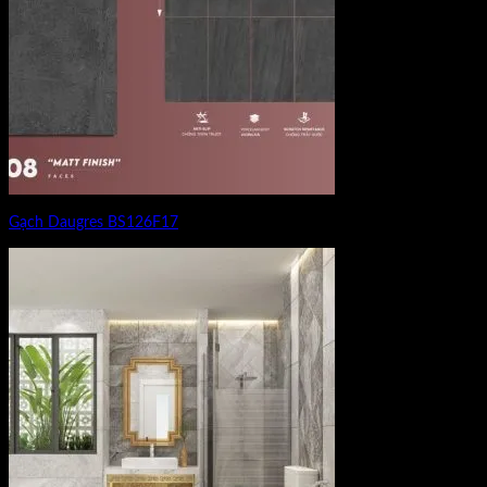
Gạch Daugres BS126F17