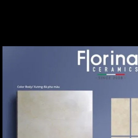
gạch nhập khẩu thiết kế Italy chất liệu đá granite, chống trơn
trượt, chống trầy xước, bề mặt siêu mịn…
Florina
Nhà sản xuất:
Xuất xứ: Italy
Kích thước: 600x1200mm
Ứng dụng: Ốp tường và lát sàn
1 thung 2vien