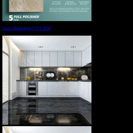
Gạch Beliissimo C121J85P