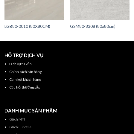
LGB80-0010 (80X80CM)
GSM80-8308 (80x80cm)
HỖ TRỢ DỊCH VỤ
Dịch vụ tư vấn
Chính sách bán hàng
Cam kết khách hàng
Câu hỏi thường gặp
DANH MỤC SẢN PHẨM
Gạch MTH
Gạch Eurotile