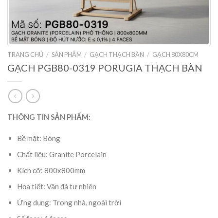
TRANG CHỦ
/
SẢN PHẨM
/
GẠCH THẠCH BÀN
/
GẠCH 80X80CM
GẠCH PGB80-0319 PORUGIA THẠCH BÀN
THÔNG TIN SẢN PHẨM:
Bề mặt: Bóng
Chất liệu: Granite Porcelain
Kích cỡ: 800x800mm
Họa tiết: Vân đá tự nhiên
Ứng dụng: Trong nhà, ngoài trời