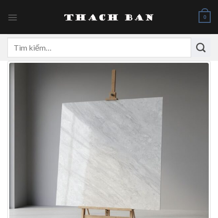
Skip
to
0
content
Tìm
kiếm: