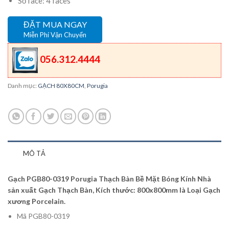
Số face: 4 faces
ĐẶT MUA NGAY
Miễn Phí Vận Chuyển
056.312.4444
Danh mục:
GẠCH 80X80CM
,
Porugia
MÔ TẢ
Gạch PGB80-0319 Porugia Thạch Bàn Bề Mặt Bóng Kính Nhà
sản xuất Gạch Thạch Bàn, Kích thước: 800x800mm là Loại Gạch
xương Porcelain.
Mã PGB80-0319