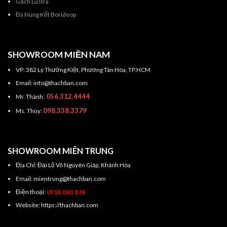
Gạch Lustra
Đá Nung Kết Borideop
SHOWROOM MIỀN NAM
VP: 382 Lý Thường KIệt, Phương Tân Hòa, TP.HCM
Email: info@thachban.com
056.312.4444
Mr. Thành:
098.338.3379
Ms. Thùy:
SHOWROOM MIÊN TRUNG
Địa Chỉ: Đại Lộ Võ Nguyên Giáp, Khánh Hòa
Email: mientrung@thachban.com
Điện thoại:
0918.060.838
Website: https://thachban.com