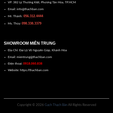
VP: 382 Lý Thường KIệt, Phương Tân Hòa, TP.HCM
Email: info@thachban.com
056.312.4444
Mr. Thành:
098.338.3379
Ms. Thùy:
SHOWROOM MIÊN TRUNG
Địa Chỉ: Đại Lộ Võ Nguyên Giáp, Khánh Hòa
Email: mientrung@thachban.com
0918.060.838
Điện thoại:
Website: https://thachban.com
Copyright © 2026
Gạch Thạch Bàn
All Rights Reserved