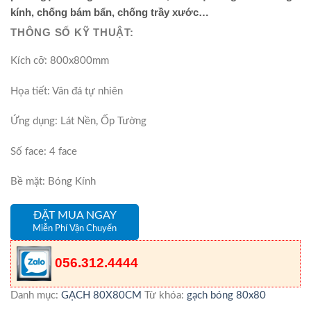
kính, chống bám bẩn, chống trầy xước…
THÔNG SỐ KỸ THUẬT:
Kích cỡ: 800x800mm
Họa tiết: Vân đá tự nhiên
Ứng dụng: Lát Nền, Ốp Tường
Số face: 4 face
Bề mặt: Bóng Kính
ĐẶT MUA NGAY
Miễn Phí Vận Chuyển
056.312.4444
Danh mục:
GẠCH 80X80CM
Từ khóa:
gạch bóng 80x80