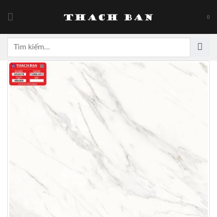
Skip
to
0
content
Tìm
kiếm: