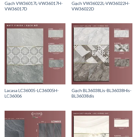
Gạch VW36017L-VW36017H-
Gạch VW36022L-VW36022H-
VW36017D
VW36022D
Lacasa LC36005-LC36005H-
Gạch BL36038Lis-BL36038His-
LC36006
BL36038dis