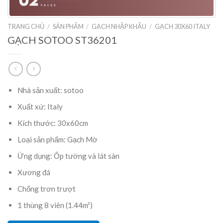
TRANG CHỦ
/
SẢN PHẨM
/
GẠCH NHẬP KHẨU
/
GẠCH 30X60 ITALY
GẠCH SOTOO ST36201
Nhà sản xuất: sotoo
Xuất xứ: Italy
Kích thước: 30x60cm
Loại sản phẩm: Gạch Mờ
Ứng dụng: Ốp tường và lát sàn
Xương đá
Chống trơn trượt
1 thùng 8 viên (1.44m²)