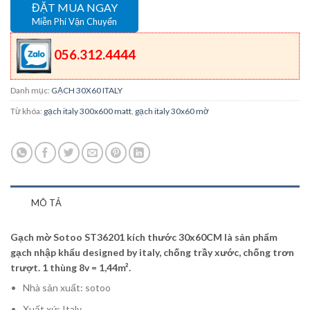
ĐẶT MUA NGAY
Miễn Phí Vận Chuyển
056.312.4444
Danh mục:
GẠCH 30X60 ITALY
Từ khóa:
gạch italy 300x600 matt
,
gạch italy 30x60 mờ
MÔ TẢ
Gạch mờ Sotoo ST36201 kích thước 30x60CM là sản phẩm
gạch nhập khẩu designed by italy, chống trầy xước, chống trơn
trượt. 1 thùng 8v = 1,44m².
Nhà sản xuất: sotoo
Xuất xứ: Italy