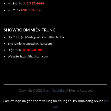
056.312.4444
Mr. Thành:
098.338.3379
Ms. Thùy:
SHOWROOM MIÊN TRUNG
Địa Chỉ: Đại Lộ Võ Nguyên Giáp, Khánh Hòa
Email: mientrung@thachban.com
Điện thoại:
0918.060.838
Website: https://thachban.com
Copyright © 2026
Gạch Thạch Bàn
All Rights Reserved
Cám ơn bạn đã ghé thăm và ủng hộ chúng tôi khi mua hàng online
Bỏ
qua