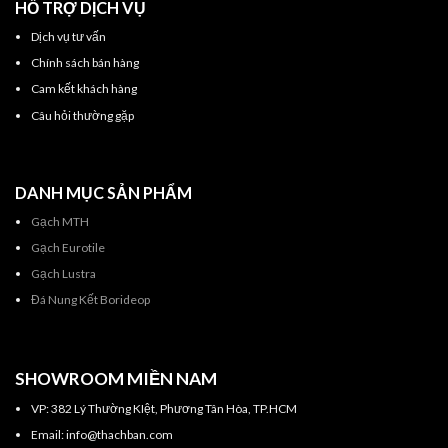
HỖ TRỢ DỊCH VỤ
Dịch vụ tư vấn
Chính sách bán hàng
Cam kết khách hàng
Câu hỏi thường gặp
DANH MỤC SẢN PHẨM
Gạch MTH
Gạch Eurotile
Gạch Lustra
Đá Nung Kết Borideop
SHOWROOM MIỀN NAM
VP: 382 Lý Thường KIệt, Phương Tân Hòa, TP.HCM
Email: info@thachban.com