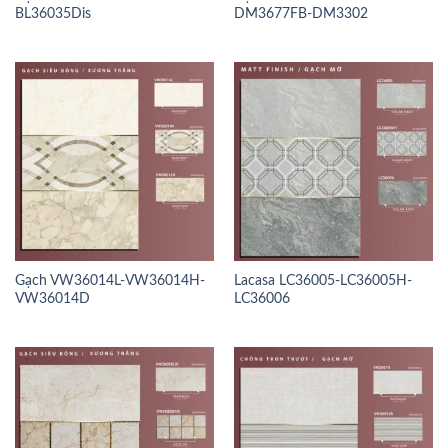
BL36035Dis
DM3677FB-DM3302
Gạch VW36014L-VW36014H-
Lacasa LC36005-LC36005H-
VW36014D
LC36006