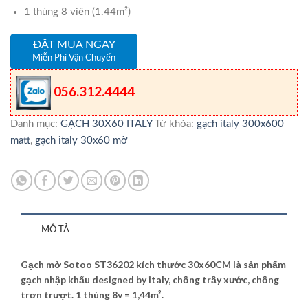
1 thùng 8 viên (1.44m²)
ĐẶT MUA NGAY
Miễn Phí Vận Chuyển
056.312.4444
Danh mục:
GẠCH 30X60 ITALY
Từ khóa:
gạch italy 300x600
matt
,
gạch italy 30x60 mờ
MÔ TẢ
Gạch mờ Sotoo ST36202 kích thước 30x60CM là sản phẩm
gạch nhập khẩu designed by italy, chống trầy xước, chống
trơn trượt. 1 thùng 8v = 1,44m².