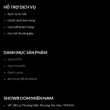
HỖ TRỢ DỊCH VỤ
Dịch vụ tư vấn
Chính sách bán hàng
Cam kết khách hàng
Câu hỏi thường gặp
DANH MỤC SẢN PHẨM
Gạch MTH
Gạch Eurotile
Gạch Lustra
Đá Nung Kết Borideop
SHOWROOM MIỀN NAM
VP: 382 Lý Thường KIệt, Phương Tân Hòa, TP.HCM