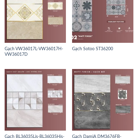
Gạch VW36017L-VW36017H-
Gạch Sotoo ST36200
VW36017D
Gạch BL36035Lis-BL36035His-
Gạch DamiA DM3676FB-