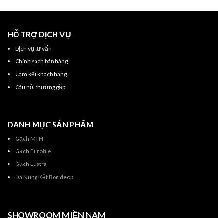
HỖ TRỢ DỊCH VỤ
Dịch vụ tư vấn
Chính sách bán hàng
Cam kết khách hàng
Câu hỏi thường gặp
DANH MỤC SẢN PHẨM
Gạch MTH
Gạch Eurotile
Gạch Lustra
Đá Nung Kết Borideop
SHOWROOM MIỀN NAM