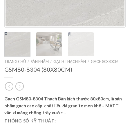
TRANG CHỦ
/
SẢN PHẨM
/
GẠCH THẠCH BÀN
/
GẠCH 80X80CM
GSM80-8304 (80X80CM)
Gạch GSM80-8304 Thạch Bàn kích thước 80x80cm, là sản
phẩm gạch cao cấp, chất liệu đá granite men khô – MATT
vân xi măng chống trầy xước…
THÔNG SỐ KỸ THUẬT: