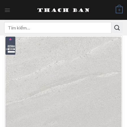
Skip
to
0
content
Tìm
kiếm: