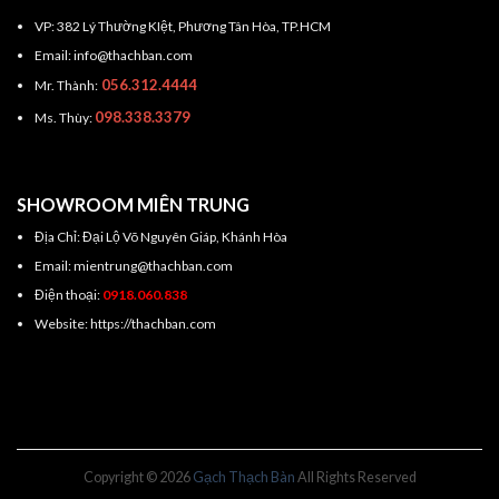
VP: 382 Lý Thường KIệt, Phương Tân Hòa, TP.HCM
Email: info@thachban.com
056.312.4444
Mr. Thành:
098.338.3379
Ms. Thùy:
SHOWROOM MIÊN TRUNG
Địa Chỉ: Đại Lộ Võ Nguyên Giáp, Khánh Hòa
Email: mientrung@thachban.com
Điện thoại:
0918.060.838
Website: https://thachban.com
Copyright © 2026
Gạch Thạch Bàn
All Rights Reserved