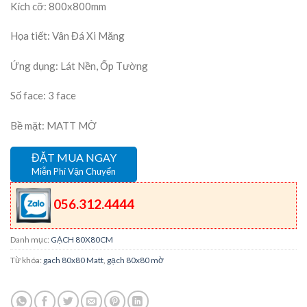
Kích cỡ: 800x800mm
Họa tiết: Vân Đá Xi Măng
Ứng dụng: Lát Nền, Ốp Tường
Số face: 3 face
Bề mặt: MATT MỜ
ĐẶT MUA NGAY
Miễn Phí Vận Chuyển
056.312.4444
Danh mục:
GẠCH 80X80CM
Từ khóa:
gach 80x80 Matt
,
gạch 80x80 mờ