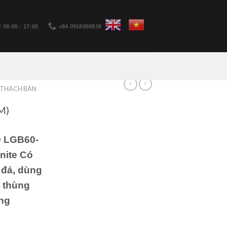
08:00 - 17:00
+84 0918060838
 THẠCH BÀN
M)
 LGB60-
nite Có
 đá, dùng
1 thùng
ợng