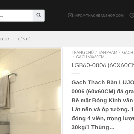
INFO@THACHBANSHOP.COM
LUJO
LIÊN HỆ
TRANG CHỦ
/
SẢN PHẨM
/
GẠCH
/
GẠCH 60X60CM
LGB60-0006 (60X60C
Gạch Thạch Bàn LUJO
0006 (60x60CM) đá gra
Bề mặt Bóng Kính vân
Lát nền và ốp tường. 
đóng 4 viên, trọng lư
30kg/1 Thùng…