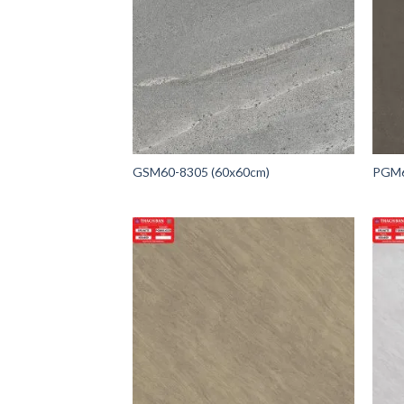
GSM60-8305 (60x60cm)
PGM6