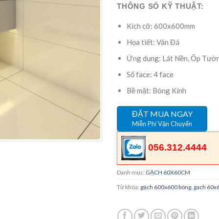
THÔNG SỐ KỸ THUẬT:
Kích cỡ: 600x600mm
Họa tiết: Vân Đá
Ứng dụng: Lát Nền, Ốp Tườ
Số face: 4 face
Bề mặt: Bóng Kính
ĐẶT MUA NGAY
Miễn Phí Vận Chuyển
056.312.4444
Danh mục:
GẠCH 60X60CM
Từ khóa:
gạch 600x600 bóng
,
gach 60x