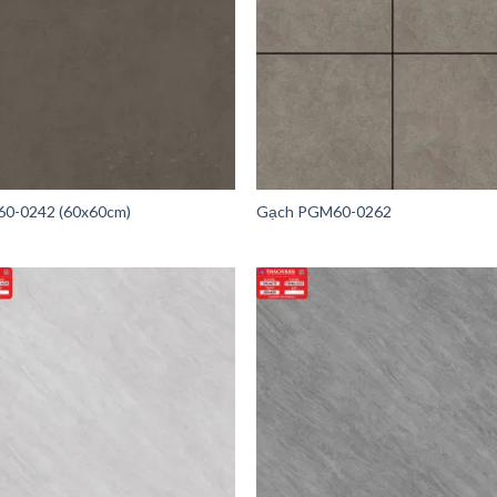
0-0242 (60x60cm)
Gạch PGM60-0262