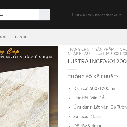
INFO@THACHBANSHOP.COM
LUJO
LIÊN HỆ
TRANG CHỦ
/
SẢN PHẨM
/
GẠC
NHẬP KHẨU
/
LUSTRA 600X120
LUSTRA INCF0601200
THÔNG SỐ KỸ THUẬT:
Kích cỡ: 600x1200mm
Họa tiết: Vân ĐÁ
Ứng dụng: Lát Nền, Ốp Tườn
Số face: 2 face
Độ dầy 9,4mm