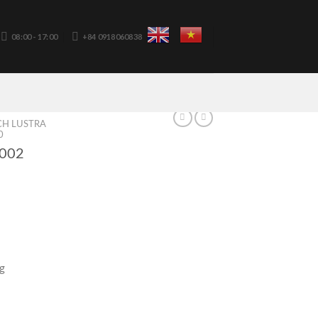
08:00 - 17:00
+84 0918060838
H LUSTRA
0
002
g