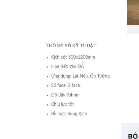
THÔNG SỐ KỸ THUẬT:
Kích cỡ: 600x1200mm
Họa tiết: Vân ĐÁ
Ứng dụng: Lát Nền, Ốp Tường
Số face: 2 face
Độ dầy 9,4mm
Chịu lực tốt
Bề mặt: Bóng Kính