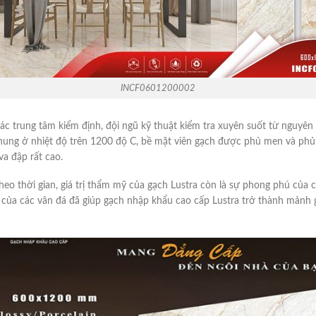
INCF0601200002
ác trung tâm kiểm định, đội ngũ kỹ thuật kiểm tra xuyên suốt từ nguyên
h nung ở nhiệt độ trên 1200 độ C, bề mặt viên gạch được phủ men và ph
va đập rất cao.
heo thời gian, giá trị thẩm mỹ của gạch Lustra còn là sự phong phú của
n của các vân đá đã giúp gạch nhập khẩu cao cấp Lustra trở thành mảnh