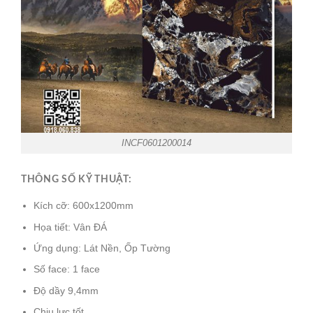
INCF0601200014
THÔNG SỐ KỸ THUẬT:
Kích cỡ: 600x1200mm
Họa tiết: Vân ĐÁ
Ứng dụng: Lát Nền, Ốp Tường
Số face: 1 face
Độ dầy 9,4mm
Chịu lực tốt