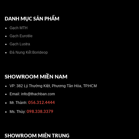
DANH MỤC SẢN PHẨM
Gạch MTH
Gạch Eurotile
Gạch Lustra
Đá Nung Kết Borideop
SHOWROOM MIỀN NAM
VP: 382 Lý Thường KIệt, Phương Tân Hòa, TP.HCM
Email: info@thachban.com
Mr. Thành:
056.312.4444
Ms. Thùy:
098.338.3379
SHOWROOM MIÊN TRUNG