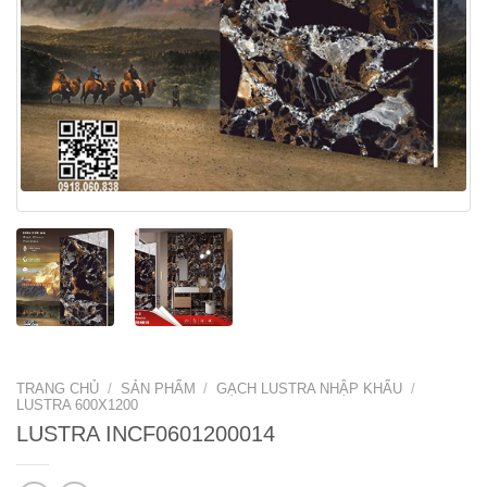
TRANG CHỦ
/
SẢN PHẨM
/
GẠCH LUSTRA NHẬP KHẨU
/
LUSTRA 600X1200
LUSTRA INCF0601200014