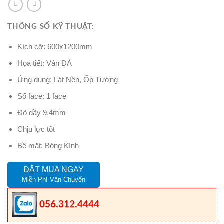
THÔNG SỐ KỸ THUẬT:
Kích cỡ: 600x1200mm
Họa tiết: Vân ĐÁ
Ứng dụng: Lát Nền, Ốp Tường
Số face: 1 face
Độ dầy 9,4mm
Chịu lực tốt
Bề mặt: Bóng Kính
ĐẶT MUA NGAY
Miễn Phí Vận Chuyển
056.312.4444