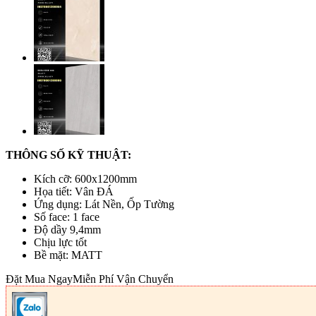
THÔNG SỐ KỸ THUẬT:
Kích cỡ: 600x1200mm
Họa tiết: Vân ĐÁ
Ứng dụng: Lát Nền, Ốp Tường
Số face: 1 face
Độ dầy 9,4mm
Chịu lực tốt
Bề mặt: MATT
Đặt Mua Ngay
Miễn Phí Vận Chuyển