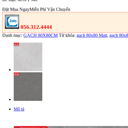
Đặt Mua Ngay
Miễn Phí Vận Chuyển
056.312.4444
Danh mục:
GẠCH 80X80CM
Từ khóa:
gach 80x80 Matt
,
gạch 80x
Mô tả