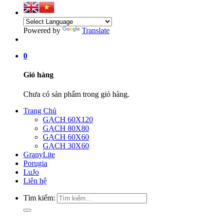
Powered by
Translate
0
Giỏ hàng
Chưa có sản phẩm trong giỏ hàng.
Trang Chủ
GẠCH 60X120
GẠCH 80X80
GẠCH 60X60
GẠCH 30X60
GranyLite
Porugia
LuJo
Liên hệ
Tìm kiếm: