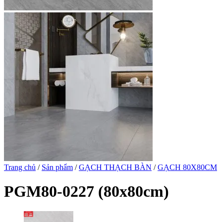
Trang chủ
/
Sản phẩm
/
GẠCH THẠCH BÀN
/
GẠCH 80X80CM
PGM80-0227 (80x80cm)