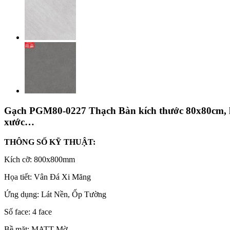
Gạch PGM80-0227 Thạch Bàn kích thước 80x80cm, là
xước…
THÔNG SỐ KỸ THUẬT:
Kích cỡ: 800x800mm
Họa tiết: Vân Đá Xi Măng
Ứng dụng: Lát Nền, Ốp Tường
Số face: 4 face
Bề mặt: MATT Mờ