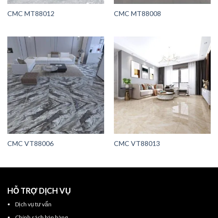
CMC MT88012
CMC MT88008
CMC VT88006
CMC VT88013
HỖ TRỢ DỊCH VỤ
Dịch vụ tư vấn
Chính sách bán hàng