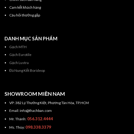
Cam kết khách hàng
Câu hỏi thường gặp
DANH MỤC SẢN PHẨM
Gạch MTH
Gạch Eurotile
Gạch Lustra
Đá Nung Kết Borideop
SHOWROOM MIỀN NAM
VP: 382 Lý Thường KIệt, Phương Tân Hòa, TP.HCM
Email: info@thachban.com
056.312.4444
Mr. Thành:
098.338.3379
Ms. Thùy: