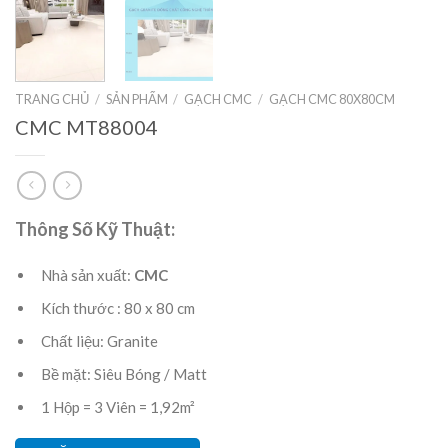
TRANG CHỦ
/
SẢN PHẨM
/
GẠCH CMC
/
GẠCH CMC 80X80CM
CMC MT88004
Thông Số Kỹ Thuật:
Nhà sản xuất:
CMC
Kích thước : 80 x 80 cm
Chất liệu: Granite
Bề mặt: Siêu Bóng / Matt
1 Hộp = 3 Viên = 1,92m²