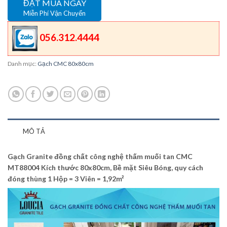
ĐẶT MUA NGAY
Miễn Phí Vận Chuyển
056.312.4444
Danh mục:
Gạch CMC 80x80cm
MÔ TẢ
Gạch Granite đồng chất công nghệ thấm muối tan CMC
MT88004 Kích thước 80x80cm, Bề mặt Siêu Bóng, quy cách
đóng thùng 1 Hộp = 3 Viên = 1,92m²