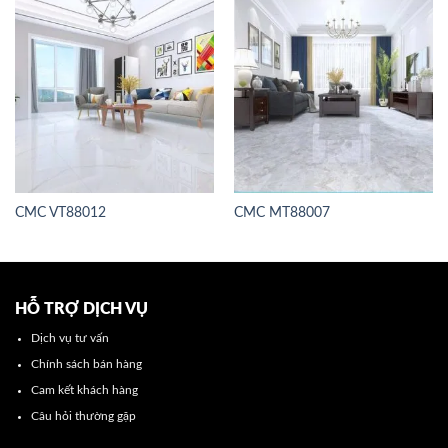
CMC VT88012
CMC MT88007
HỖ TRỢ DỊCH VỤ
Dịch vụ tư vấn
Chính sách bán hàng
Cam kết khách hàng
Câu hỏi thường gặp