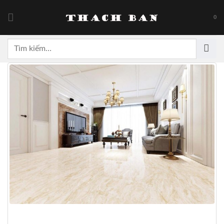
Skip
to
0
content
Tìm
kiếm: