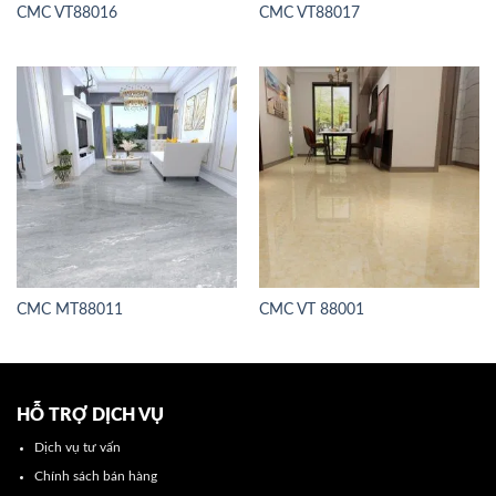
CMC VT88016
CMC VT88017
CMC MT88011
CMC VT 88001
HỖ TRỢ DỊCH VỤ
Dịch vụ tư vấn
Chính sách bán hàng