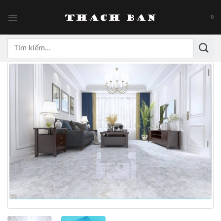
Skip
to
0
content
Tìm
kiếm: