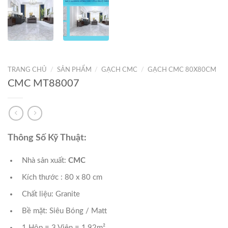
TRANG CHỦ
/
SẢN PHẨM
/
GẠCH CMC
/
GẠCH CMC 80X80CM
CMC MT88007
Thông Số Kỹ Thuật:
Nhà sản xuất:
CMC
Kích thước : 80 x 80 cm
Chất liệu: Granite
Bề mặt: Siêu Bóng / Matt
1 Hộp = 3 Viên = 1,92m²